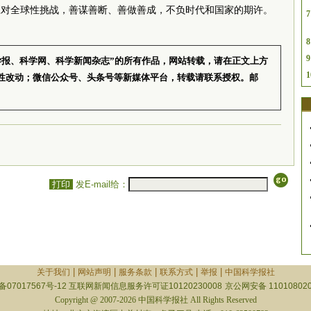
应对全球性挑战，善谋善断、善做善成，不负时代和国家的期许。
7
8
9
学报、科学网、科学新闻杂志”的所有作品，网站转载，请在正文上方
1
性改动；微信公众号、头条号等新媒体平台，转载请联系授权。邮
打印
发E-mail给：
|
|
|
|
|
关于我们
网站声明
服务条款
联系方式
举报
中国科学报社
备07017567号-12
互联网新闻信息服务许可证10120230008
京公网安备 110108020
Copyright @ 2007-2026 中国科学报社 All Rights Reserved