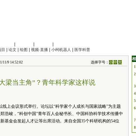
信息科学
|
地球科学
|
数理科学
|
管理综合
项目
|
论文
|
绘图
|
视频·直播
|
小柯机器人
|
医学科普
相
 14:52:02
选择字号：
小
中
大
1
2
挑大梁当主角”？青年科学家这样说
3
4
5
论坛以线上会议形式举行。论坛以“科学家个人成长与国家战略”为主题
6
郑浩峻，“科创中国”青年百人会秘书长、中国科协科学技术传播中
7
新基金会发起人才让等出席活动。来自全国35个科研机构的54位
8