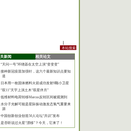
站内规定
|
手机版
关新闻
相关论文
“天问一号”环绕器在太空上演“变变变”
接种新冠疫苗加强针，这六个最新知识点要知
道
日本用一枚固体燃料火箭成功发射9颗小卫星
“双11”天宇上演土木“双星伴月”
低维材料电荷转移Marcus反转区间被观测到
水分子光解可能是星际振动激发态氢气重要来
源
中国创新创业创造50人论坛“共识”发布
是否听说过火星“漂移”？今天，它来了！