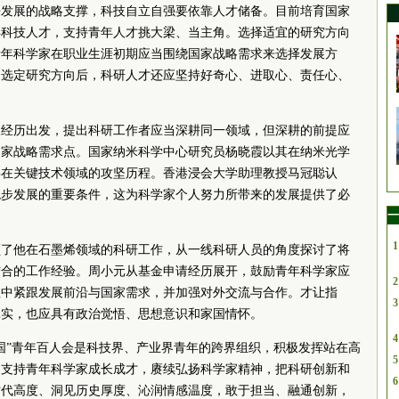
来发展的战略支撑，科技自立自强要依靠人才储备。目前培育国家
年科技人才，支持青年人才挑大梁、当主角。选择适宜的研究方向
青年科学家在职业生涯初期应当围绕国家战略需求来选择发展方
。选定研究方向后，科研人才还应坚持好奇心、进取心、责任心、
长经历出发，提出科研工作者应当深耕同一领域，但深耕的前提应
国家战略需求点。国家纳米科学中心研究员杨晓霞以其在纳米光学
事在关键技术领域的攻坚历程。香港浸会大学助理教授马冠聪认
稳步发展的重要条件，这为科学家个人努力所带来的发展提供了必
一
1
顾了他在石墨烯领域的科研工作，从一线科研人员的角度探讨了将
结合的工作经验。周小元从基金申请经历展开，鼓励青年科学家应
2
程中紧跟发展前沿与国家需求，并加强对外交流与合作。才让指
3
扎实，也应具有政治觉悟、思想意识和家国情怀。
4
国”青年百人会是科技界、产业界青年的跨界组织，积极发挥站在高
5
们支持青年科学家成长成才，赓续弘扬科学家精神，把科研创新和
6
时代高度、洞见历史厚度、沁润情感温度，敢于担当、融通创新，