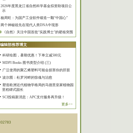
2026年度黑龙江省自然科学基金拟资助项目公
示
杨周旺：为国产工业软件锻造一颗“中国心”
两个神秘祖先在现代人类DNA中现形
0
《自然》关注中国首批“实践博士”的硬核突围
编辑部推荐博文
科研绘图，暑期优惠！下单立减500元
MDPI Books 图书类型介绍 (三)
广泛使用的聚乙烯塑料可能会损害你的肝脏
波尔图：杜罗河畔的惊魂与治愈
塑造欧洲近代植物学格局的马德里皇家植物园
里程碑式园长
SCI投稿新消息：APC支付服务再升级！
更多>>
32783