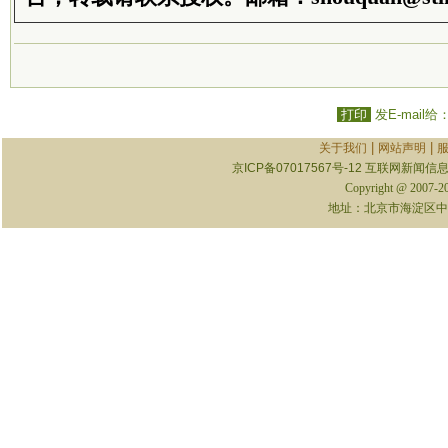
打印
发E-mail给
|
|
关于我们
网站声明
京ICP备07017567号-12
互联网新闻信息服
Copyright @ 2007-
地址：北京市海淀区中关村