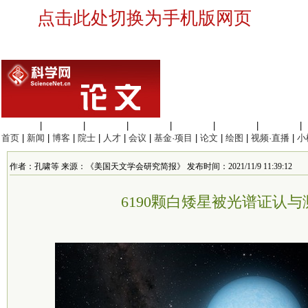
点击此处切换为手机版网页
生命科学
|
医学科学
|
化学科学
|
工程材料
|
信息科学
|
地球科学
|
数理科学
|
首页
|
新闻
|
博客
|
院士
|
人才
|
会议
|
基金·项目
|
论文
|
绘图
|
视频·直播
|
小
作者：孔啸等 来源：《美国天文学会研究简报》 发布时间：2021/11/9 11:39:12
6190颗白矮星被光谱证认与