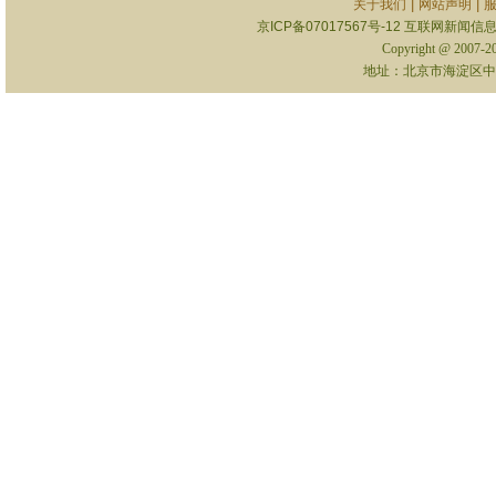
|
|
关于我们
网站声明
京ICP备07017567号-12
互联网新闻信息服
Copyright @ 2007-
地址：北京市海淀区中关村