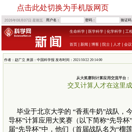
点击此处切换为手机版网页
生命科学
|
医学科学
|
化学科学
|
工
首页
|
新闻
|
博客
|
院士
|
人才
|
会议
作者：赵广立 来源：中国科学报 发布时间：2021/10/22 20:14:00
从大奖赛到计算应用交流平台：
交叉计算人才在这里
毕业于北京大学的 “香蕉牛奶”战队，今
导杯”计算应用大奖赛（以下简称“先导杯
届“先导杯”中，他们（首届战队名为“榴