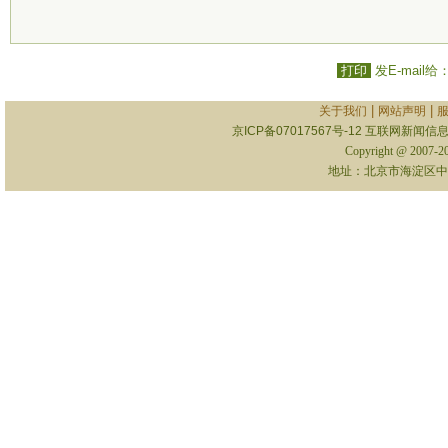
打印
发E-mail给
|
|
关于我们
网站声明
京ICP备07017567号-12
互联网新闻信息服
Copyright @ 2007-
地址：北京市海淀区中关村