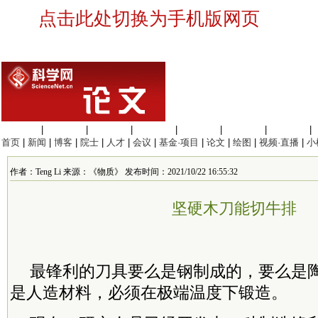
点击此处切换为手机版网页
生命科学
|
医学科学
|
化学科学
|
工程材料
|
信息科学
|
地球科学
|
数理科学
|
首页
|
新闻
|
博客
|
院士
|
人才
|
会议
|
基金·项目
|
论文
|
绘图
|
视频·直播
|
小
作者：Teng Li 来源：《物质》 发布时间：2021/10/22 16:55:32
坚硬木刀能切牛排
最锋利的刀具要么是钢制成的，要么是
是人造材料，必须在
极端
温度下锻造。