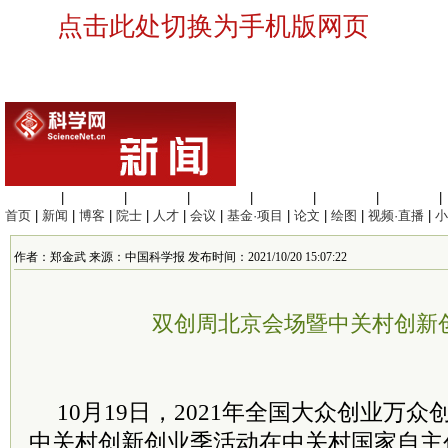
点击此处切换为手机版网页
生命科学
|
医学科学
|
化学科学
|
工程材料
|
信息科学
|
地球科学
|
数理科学
|
首页
|
新闻
|
博客
|
院士
|
人才
|
会议
|
基金·项目
|
论文
|
绘图
|
视频·直播
|
小
作者：郑金武 来源：中国科学报 发布时间：2021/10/20 15:07:22
双创周北京会场暨中关村创新
10月19日，2021年全国大众创业万
中关村创新创业季活动在中关村国家自主