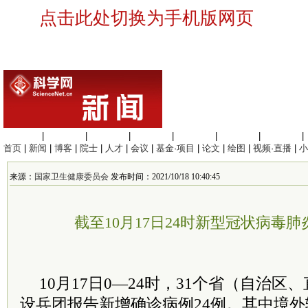
点击此处切换为手机版网页
生命科学
|
医学科学
|
化学科学
|
工程材料
|
信息科学
|
地球科学
|
数理科学
|
首页
|
新闻
|
博客
|
院士
|
人才
|
会议
|
基金·项目
|
论文
|
绘图
|
视频·直播
|
小
来源：
国家卫生健康委员会
发布时间：2021/10/18 10:40:45
截至10月17日24时新型冠状病毒
10月17日0—24时，31个省（自治
设兵团报告新增确诊病例24例。其中境外