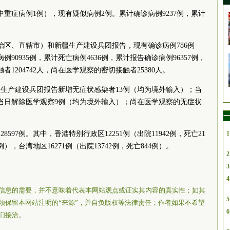
中重症病例1例），现有疑似病例2例。累计确诊病例9237例，累计
（自治区、直辖市）和新疆生产建设兵团报告，现有确诊病例786例
90935例，累计死亡病例4636例，累计报告确诊病例96357例，
1204742人，尚在医学观察的密切接触者25380人。
疆生产建设兵团报告新增无症状感染者13例（均为境外输入）；当
当日解除医学观察9例（均为境外输入）；尚在医学观察的无症状
一
8597例。其中，
香港
特别行政区12251例（出院11942例，死亡21
1
例），
台湾
地区16271例（出院13742例，死亡844例）。
2
3
4
信息的需要，并不意味着代表本网站观点或证实其内容的真实性；如其
5
须保留本网站注明的“来源”，并自负版权等法律责任；作者如果不希望
6
们接洽。