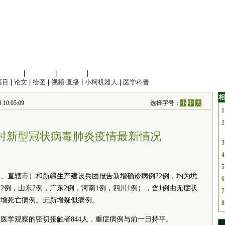
信息科学
|
地球科学
|
数理科学
|
管理综合
项目
|
论文
|
绘图
|
视频·直播
|
小柯机器人
|
医学科普
相
10:05:09
选择字号：
小
中
大
1
2
24时新型冠状病毒肺炎疫情最新情况
3
4
5
自治区、直辖市）和新疆生产建设兵团报告新增确诊病例22例，均为境
6
2例，山东2例，广东2例，河南1例，四川1例），含1例由无症状
7
新增死亡病例。无新增疑似病例。
8
除医学观察的密切接触者844人，重症病例与前一日持平。