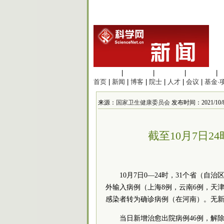
生命科学
|
医学科学
|
化学科学
|
工程材料
|
首页
|
新闻
|
博客
|
院士
|
人才
|
会议
|
基金·
来源：
国家卫生健康委员会
发布时间：2021/10/8 
截至10月7日
10月7日0—24时，31个省（
外输入病例（上海8例，云南6例，天津
感染者转为确诊病例（在河南）。无
当日新增治愈出院病例46例，解