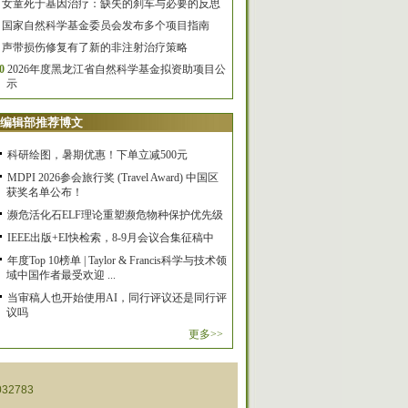
女童死于基因治疗：缺失的刹车与必要的反思
国家自然科学基金委员会发布多个项目指南
声带损伤修复有了新的非注射治疗策略
0
2026年度黑龙江省自然科学基金拟资助项目公
示
编辑部推荐博文
科研绘图，暑期优惠！下单立减500元
MDPI 2026参会旅行奖 (Travel Award) 中国区
获奖名单公布！
濒危活化石ELF理论重塑濒危物种保护优先级
IEEE出版+EI快检索，8-9月会议合集征稿中
年度Top 10榜单 | Taylor & Francis科学与技术领
域中国作者最受欢迎 ...
当审稿人也开始使用AI，同行评议还是同行评
议吗
更多>>
32783