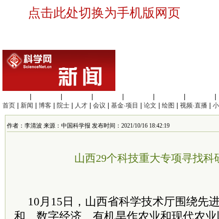
点击此处切换为手机版网页
生命科学
|
医学科学
|
化学科学
|
工程材料
|
信息科学
|
地球科学
|
数理科学
|
首页
|
新闻
|
博客
|
院士
|
人才
|
会议
|
基金·项目
|
论文
|
绘图
|
视频·直播
|
小
作者：李清波 来源：中国科学报 发布时间：2021/10/16 18:42:19
山西29个科技重大专项寻找科
10月15日，山西省科学技术厅围绕先
和、数字经济、有机旱作农业和现代农业