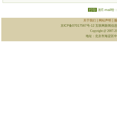
打印
发E-mail给
|
|
关于我们
网站声明
京ICP备07017567号-12
互联网新闻信息服
Copyright @ 2007-
地址：北京市海淀区中关村