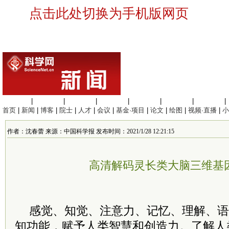
点击此处切换为手机版网页
生命科学
|
医学科学
|
化学科学
|
工程材料
|
信息科学
|
地球科学
|
数理科学
|
首页
|
新闻
|
博客
|
院士
|
人才
|
会议
|
基金·项目
|
论文
|
绘图
|
视频·直播
|
小
作者：沈春蕾 来源：中国科学报 发布时间：2021/1/28 12:21:15
高清解码灵长类大脑三维基
感觉、知觉、注意力、记忆、理解、语
知功能，赋予人类智慧和创造力。了解人