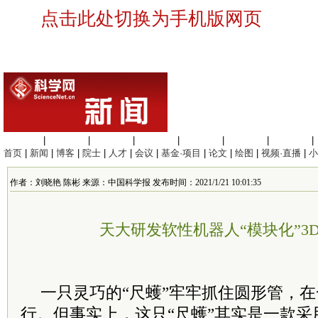
点击此处切换为手机版网页
生命科学
|
医学科学
|
化学科学
|
工程材料
|
信息科学
|
地球科学
|
数理科学
|
首页
|
新闻
|
博客
|
院士
|
人才
|
会议
|
基金·项目
|
论文
|
绘图
|
视频·直播
|
小
作者：刘晓艳 陈彬 来源：中国科学报 发布时间：2021/1/21 10:01:35
天大研发软性机器人“模块化”3
一只灵巧的“尺蠖”牢牢抓住圆形管，
行。但事实上，这只“尺蠖”其实是一款