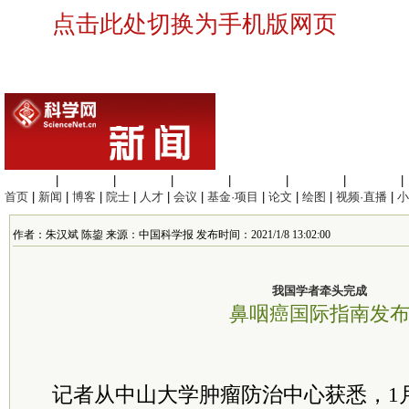
点击此处切换为手机版网页
生命科学
|
医学科学
|
化学科学
|
工程材料
|
信息科学
|
地球科学
|
数理科学
|
首页
|
新闻
|
博客
|
院士
|
人才
|
会议
|
基金·项目
|
论文
|
绘图
|
视频·直播
|
小
作者：朱汉斌 陈鋆 来源：中国科学报 发布时间：2021/1/8 13:02:00
我国学者牵头完成
鼻咽癌国际指南发
记者从中山大学肿瘤防治中心获悉，1