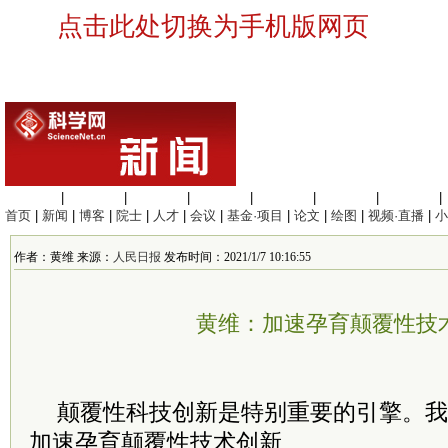
点击此处切换为手机版网页
生命科学
|
医学科学
|
化学科学
|
工程材料
|
信息科学
|
地球科学
|
数理科学
|
首页
|
新闻
|
博客
|
院士
|
人才
|
会议
|
基金·项目
|
论文
|
绘图
|
视频·直播
|
小
作者：黄维 来源：
人民日报
发布时间：2021/1/7 10:16:55
黄维：加速孕育颠覆性技
颠覆性科技创新是特别重要的引擎。我
加速孕育颠覆性技术创新