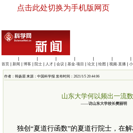
点击此处切换为手机版网页
生命科学
|
医学科学
|
化学科学
|
工程材料
|
信息科学
|
地球科学
|
数理科学
|
首页
|
新闻
|
博客
|
院士
|
人才
|
会议
|
基金·项目
|
论文
|
绘图
|
视频·直播
|
小
作者：韩扬眉 来源：中国科学报 发布时间：2021/1/5 20:44:06
山东大学何以频出一流
——访山东大学校长樊丽明
独创“夏道行函数”的夏道行院士，在解