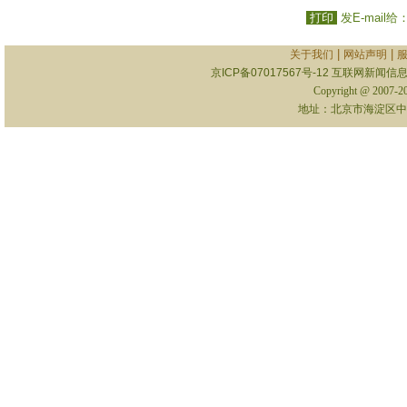
打印
发E-mail给
|
|
关于我们
网站声明
京ICP备07017567号-12
互联网新闻信息服
Copyright @ 2007-
地址：北京市海淀区中关村