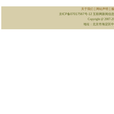
|
|
关于我们
网站声明
京ICP备07017567号-12
互联网新闻信息服
Copyright @ 2007-
地址：北京市海淀区中关村