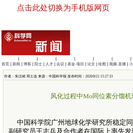
点击此处切换为手机版网页
生命科学
|
医学科学
|
化学科学
|
工程材料
|
信息科学
|
地球科学
|
数理科学
|
首页
|
新闻
|
博客
|
院士
|
人才
|
会议
|
基金·项目
|
论文
|
绘图
|
视频·直播
|
小
作者：朱汉斌 邓土连 来源：中国科学报 发布时间：2020/8/21 15:27:33
风化过程中Mo同位素分馏机
中国科学院广州地球化学研究所稳定同
副研究员王志兵及合作者在国际上率先发