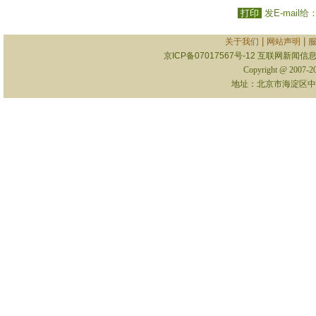
打印
发E-mail给
|
|
关于我们
网站声明
京ICP备07017567号-12
互联网新闻信息服
Copyright @ 2007-
地址：北京市海淀区中关村