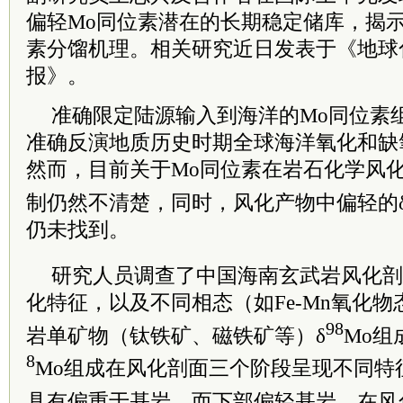
偏轻Mo同位素潜在的长期稳定储库，揭示
素分馏机理。相关研究近日发表于《地球
报》。
准确限定陆源输入到海洋的Mo同位素
准确反演地质历史时期全球海洋氧化和缺
然而，目前关于Mo同位素在岩石化学风
制仍然不清楚，同时，风化产物中偏轻的
仍未找到。
研究人员调查了中国海南玄武岩风化剖
化特征，以及不同相态（如Fe-Mn氧化
98
岩单矿物（钛铁矿、磁铁矿等）δ
Mo组
8
Mo组成在风化剖面三个阶段呈现不同特
具有偏重于基岩，而下部偏轻基岩。在风