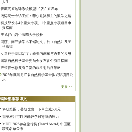
人生
青藏高原地球系统模型1.0版在京发布
汤涛院士专访王虹：菲尔兹奖得主的数学之路
科技部发布4个重大专项、1个重点专项项目申
报指南
王旭任山西中医药大学校长
同济、南开涉学术不端论文，被《自然》及子
刊撤稿
女童死于基因治疗：缺失的刹车与必要的反思
国家自然科学基金委员会发布多个项目指南
声带损伤修复有了新的非注射治疗策略
0
2026年度黑龙江省自然科学基金拟资助项目公
示
更多>>
编辑部推荐博文
科研绘图，暑期优惠！下单立减500元
甜菜根汁可以缓解怀孕对肾脏的压力
MDPI 2026参会旅行奖 (Travel Award) 中国区
获奖名单公布！