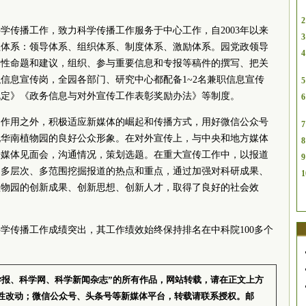
2
学传播工作，致力科学传播工作服务于中心工作，自2003年以来
3
理体系：领导体系、组织体系、制度体系、激励体系。园党政领导
4
导性命题和建议，组织、参与重要信息和专报等稿件的撰写、把关
信息宣传岗，全园各部门、研究中心都配备1~2名兼职信息宣传
5
规定》《政务信息与对外宣传工作表彰奖励办法》等制度。
6
的作用之外，积极适应新媒体的崛起和传播方式，用好微信公众号
7
现华南植物园的良好公众形象。在对外宣传上，与中央和地方媒体
8
开媒体见面会，沟通情况，策划选题。在重大宣传工作中，以报道
9
、多层次、多范围挖掘报道的热点和重点，通过加强对科研成果、
1
植物园的创新成果、创新思想、创新人才，取得了良好的社会效
科学传播工作成绩突出，其工作绩效始终保持排名在
中科院
100多个
学报、科学网、科学新闻杂志”的所有作品，网站转载，请在正文上方
性改动；微信公众号、头条号等新媒体平台，转载请联系授权。邮