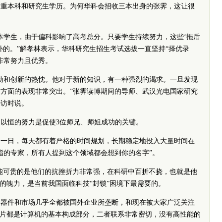
看重本科和研究生学历。为何华科会招收三本出身的张霁，这让很
本学生，由于偏科影响了高考总分。只要学生持续努力，这些‘拖后
补的。”解孝林表示，华科研究生招生考试选拔一直坚持“择优录
非常努力且优秀。
动和创新的热忱。他对于新的知识，有一种强烈的渴求。一旦发现
方面的表现非常突出。”张霁读博期间的导师、武汉光电国家研究
采访时说。
以恒的努力是促使3位师兄、师姐成功的关键。
如一日，每天都有着严格的时间规划，长期稳定地投入大量时间在
指的专家，所有人提到这个领域都会想到你的名字”。
难能可贵的是他们的抗挫折力非常强，在科研中百折不挠，也就是他
”的魄力，是当前我国面临科技“封锁”困境下最需要的。
、器件和市场几乎全都被国外企业所垄断，和现在被大家广泛关注
U芯片都是计算机的基本构成部分，二者联系非常密切，没有高性能的