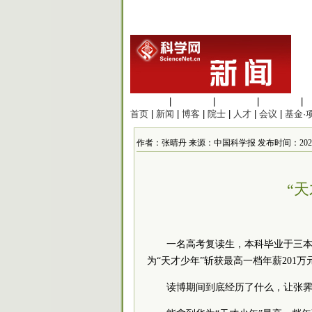
生命科学
|
医学科学
|
化学科学
|
工程材料
|
首页
|
新闻
|
博客
|
院士
|
人才
|
会议
|
基金·
作者：张晴丹 来源：中国科学报 发布时间：2020/8/11
“
一名高考复读生，本科毕业于三
为“天才少年”斩获最高一档年薪201
读博期间到底经历了什么，让张