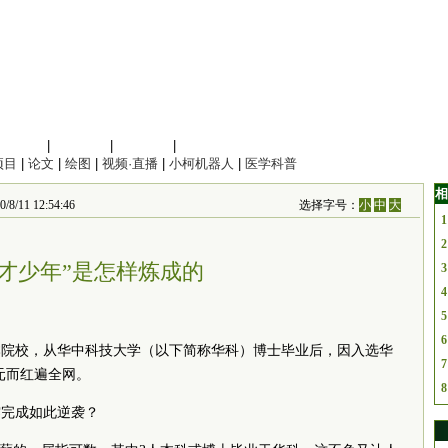
信息科学
|
地球科学
|
数理科学
|
管理综合
项目
|
论文
|
绘图
|
视频·直播
|
小柯机器人
|
医学科普
相
 12:54:46
选择字号：
小
中
大
1
2
天才少年”是怎样炼成的
3
4
5
6
本院校，从华中科技大学（以下简称华科）博士毕业后，因入选华
7
万元而红遍全网。
8
霁完成如此逆袭？