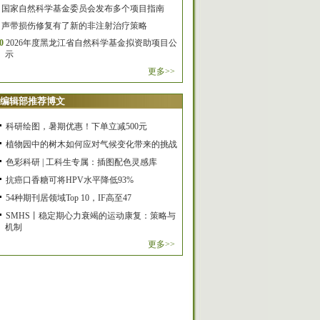
国家自然科学基金委员会发布多个项目指南
声带损伤修复有了新的非注射治疗策略
0
2026年度黑龙江省自然科学基金拟资助项目公
示
更多>>
编辑部推荐博文
科研绘图，暑期优惠！下单立减500元
植物园中的树木如何应对气候变化带来的挑战
色彩科研 | 工科生专属：插图配色灵感库
抗癌口香糖可将HPV水平降低93%
54种期刊居领域Top 10，IF高至47
SMHS丨稳定期心力衰竭的运动康复：策略与
机制
更多>>