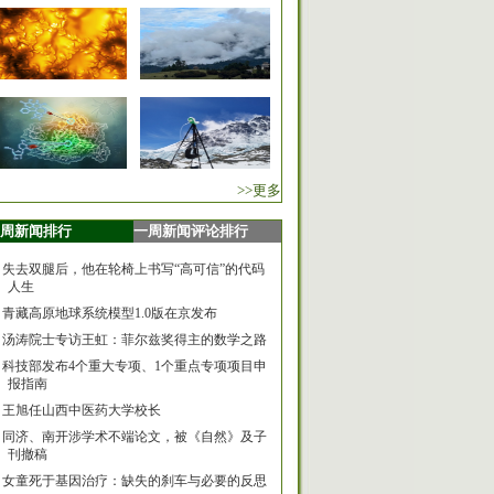
>>更多
周新闻排行
一周新闻评论排行
失去双腿后，他在轮椅上书写“高可信”的代码
人生
青藏高原地球系统模型1.0版在京发布
汤涛院士专访王虹：菲尔兹奖得主的数学之路
科技部发布4个重大专项、1个重点专项项目申
报指南
王旭任山西中医药大学校长
同济、南开涉学术不端论文，被《自然》及子
刊撤稿
女童死于基因治疗：缺失的刹车与必要的反思