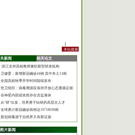
站内规定
|
手机版
关新闻
相关论文
浙江支持高校教师兼职新型研发机构
卫健委：新增新冠确诊44例 其中本土13例
全国高校秋季开学时间陆续发布
世卫组织：病毒溯源应保持开放心态遵循证据
谷神星内部或依然存在含盐液体
从“研”出发，培养勇于钻研的高层次人才
全球累计新冠确诊病例达19718030例
新冠病毒源于自然界又有新证据
图片新闻