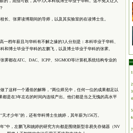
年薪的，屈指可数，其中3人本科或博士毕业于华科。这不免又让人
？
副校长、张霁读博期间的导师，以及其实验室的在读博士生。
最高一档年薪且与华科有不解之缘的3人分别是：本科毕业于华科、
本科和博士毕业于华科的左鹏飞，以及博士毕业于华科的张霁。
都在ATC、DAC、ICPP、SIGMOD等计算机系统结构专业的
一
。
1
2
做了这样一个通俗的解释，“两位师兄中，任何一位的成果都足以
3
成果都是在3年左右的时间内连续产出。他们都是当之无愧的高水平
4
5
“天才少年”的，还有华科博士生姚婷，其年薪为156万。
6
少年”中，左鹏飞和姚婷的研究方向都是围绕新型非易失存储器（NV
7