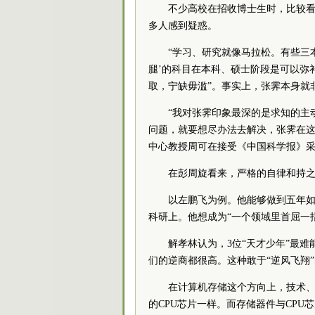
不少高校在招收博士生时，比较
多人感到疑惑。
“学习、研究就像马拉松。有些三
腿’的科目在本科、硕士阶段是可以弥
取，宁缺毋滥”。事实上，张霁本身就
“我对张霁印象最深的是求知的主
问题，就要想尽办法去解决，张霁在这
中心教授周可在接受《中国科学报》
在彭周旋看来，严格的自律和持之
以左鹏飞为例。他能够做到五年
科研上。他想成为“一个领域里首屈一
解孝林认为，3位“天才少年”最
们的逆商都很高。这种敢于“逆风飞翔
在计算机存储这个方向上，技术
的CPU芯片一样。而存储器件与CP