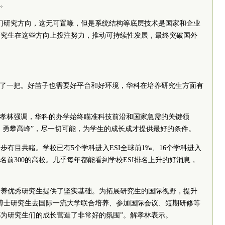
力。
门研究方向，这无可置喙，但是系统结构等底层技术是国家和企业
研究生在这些方向上投注努力，推动可持续性发展，最终突破国外
。
火了一把。好苗子也需要好平台和好环境，华科在培养研究生方面有
解孝林强调，华科的办学始终瞄准科技前沿和国家急需的关键领
任，勇攀高峰”，尽一切可能，为学生的成长成才提供最好的条件。
有目共睹。学校已有5个学科进入ESI全球前1‰、16个学科进入
排名前300的高校。几乎每年都能看到学校ESI排名上升的好消息，
培养优秀研究生提供了坚实基础。为拓展研究生的国际视野，提升
博士研究生去国际一流大学联合培养、参加国际会议、短期研修等
为研究生们的成长营造了非常好的氛围”。解孝林表示。