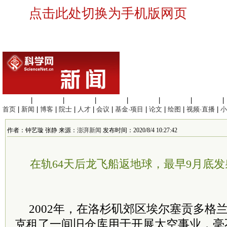
点击此处切换为手机版网页
生命科学
|
医学科学
|
化学科学
|
工程材料
|
信息科学
|
地球科学
|
数理科学
|
首页
|
新闻
|
博客
|
院士
|
人才
|
会议
|
基金·项目
|
论文
|
绘图
|
视频·直播
|
小
作者：钟艺璇 张静 来源：
澎湃新闻
发布时间：2020/8/4 10:27:42
在轨64天后龙飞船返地球，最早9月底
2002年，在洛杉矶郊区埃尔塞贡多格兰
克租了一间旧仓库用于开展太空事业，毫不起