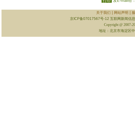
打印
发E-mail给
|
|
关于我们
网站声明
京ICP备07017567号-12
互联网新闻信息服
Copyright @ 2007-
地址：北京市海淀区中关村