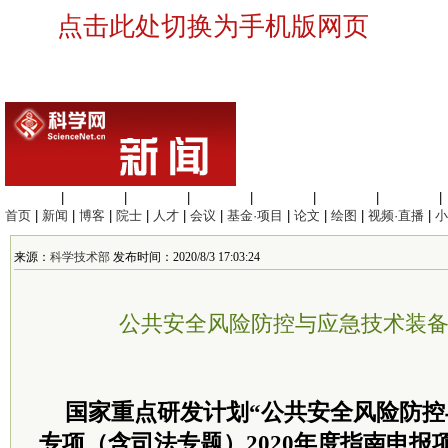
点击此处切换为手机版网页
生命科学
|
医学科学
|
化学科学
|
工程材料
|
信息科学
|
地球科学
|
数理科学
|
首页
|
新闻
|
博客
|
院士
|
人才
|
会议
|
基金·项目
|
论文
|
绘图
|
视频·直播
|
小
来源：
科学技术部
发布时间：2020/8/3 17:03:24
公共安全风险防控与应急技术装
国家重点研发计划“公共安全风险防控
专项（含司法专题）2020年度指南申报