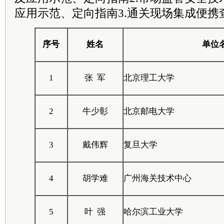
应用示范、定向指南3.通关现场集成便携
序号
姓名
单位
1
张 军
北京理工大学
2
牛少彰
北京邮电大学
3
戴伟辉
复旦大学
4
胡学难
广州海关技术中心
5
叶 强
哈尔滨工业大学