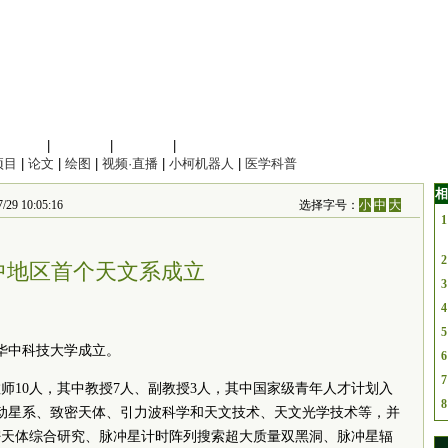
信息科学
|
地球科学
|
数理科学
|
管理综合
项目
|
论文
|
绘图
|
视频·直播
|
小柯机器人
|
医学科普
相
10:05:16
选择字号：
小
中
大
1
2
中地区首个天文系成立
3
4
5
在华中科技大学成立。
6
7
师10人，其中教授7人、副教授3人，其中国家级青年人才计划入
8
动星系、致密天体、引力波科学和天文技术、天文光学技术等，并
密天体综合研究、脉冲星计时阵列搜索超大质量双黑洞、脉冲星辐