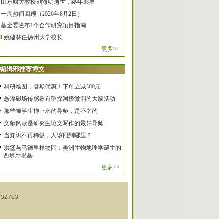
山东财大教授刘海明逝世，终年38岁
一周热闻回顾（2026年8月2日）
基金委发布1个合作研究项目指南
0
姚建林任扬州大学校长
更多>>
编辑部推荐博文
科研绘图，暑期优惠！下单立减500元
悬浮磁场传感器有望探测极微弱的大脑活动
那些被学生拖下水的导师，是不幸的
文献阅读是研究生论文写作的最好导师
当知识不再稀缺，人该回到哪里？
洪堡与马德里植物园：美洲生物地理学诞生的
西班牙根基
更多>>
32783