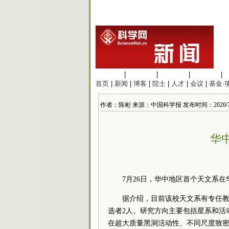
生命科学
|
医学科学
|
化学科学
|
工程材料
|
首页
|
新闻
|
博客
|
院士
|
人才
|
会议
|
基金·
作者：陈彬 来源：中国科学报 发布时间：2020/7/29 
华
7月26日，华中地区首个天文系
据介绍，目前该校天文系有专任教
选者2人。研究方向主要包括星系和活
在超大质量黑洞活动性、不同尺度致