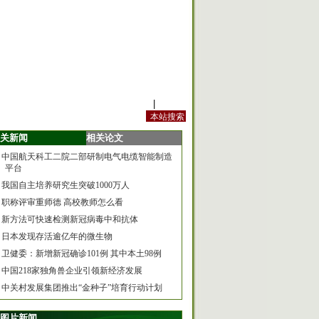
站内规定
|
手机版
关新闻
相关论文
中国航天科工二院二部研制电气电缆智能制造
平台
我国自主培养研究生突破1000万人
职称评审重师德 高校教师怎么看
新方法可快速检测新冠病毒中和抗体
日本发现存活逾亿年的微生物
卫健委：新增新冠确诊101例 其中本土98例
中国218家独角兽企业引领新经济发展
中关村发展集团推出“金种子”培育行动计划
图片新闻