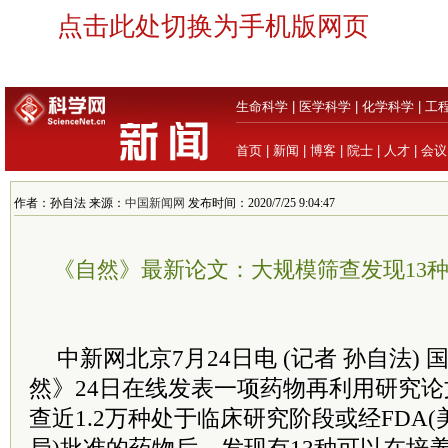
点击此处切换为手机版网页
生命科学
|
医学科学
|
化学科学
|
工
首页
|
新闻
|
博客
|
院士
|
人才
|
会议
作者：孙自法 来源：
中国新闻网
发布时间：2020/7/25 9:04:47
《自然》最新论文：大规模筛查发现13
中新网北京7月24日电 (记者 孙自法)
然》24日在线发表一项药物再利用研究
查近1.2万种处于临床研究阶段或经FDA