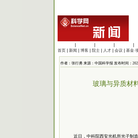
生命科学
|
医学科学
|
化学科学
|
工程材料
|
首页
|
新闻
|
博客
|
院士
|
人才
|
会议
|
基金·
作者：张行勇 来源：中国科学报 发布时间：2020/7/20
玻璃与异质材
近日，
中科院
西安光机所光子制