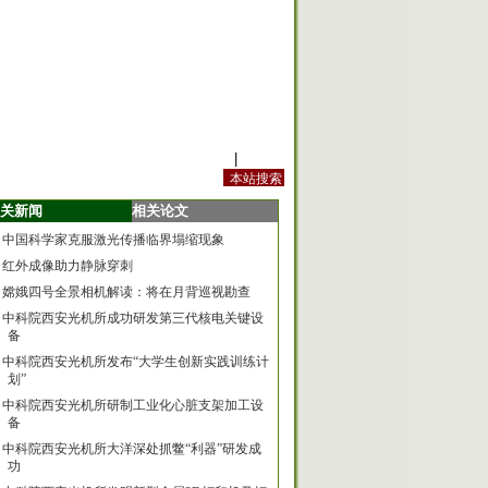
站内规定
|
手机版
关新闻
相关论文
中国科学家克服激光传播临界塌缩现象
红外成像助力静脉穿刺
嫦娥四号全景相机解读：将在月背巡视勘查
中科院西安光机所成功研发第三代核电关键设
备
中科院西安光机所发布“大学生创新实践训练计
划”
中科院西安光机所研制工业化心脏支架加工设
备
中科院西安光机所大洋深处抓鳖“利器”研发成
功