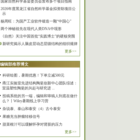
国家自然科学基金委员会发布多个项目指南
2026年度黑龙江省自然科学基金拟资助项目公
示
杨周旺：为国产工业软件锻造一颗“中国心”
两个神秘祖先在现代人类DNA中现形
《自然》关注中国首批“实践博士”的硬核突围
0
新研究揭示人脑皮层动态层级结构的组织规律
更多>>
编辑部推荐博文
科研绘图，暑期优惠！下单立减500元
甬江实验室先进结构陶瓷创新中心团队综述：
室温塑性陶瓷的兴起与研究进 ...
投稿系统的另一端，编辑和审稿人到底在做什
么？丨Wiley暑期线上学习营
杂说泰、泰山和泰安（4）古今泰安
果糖充当肿瘤转移信号
甜菜根汁可以缓解怀孕对肾脏的压力
更多>>