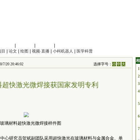
信息科学
|
地球科学
|
数理科学
|
管理综合
项目
|
论文
|
绘图
|
视频·直播
|
小柯机器人
|
医学科普
相
 20:46:02
选择字号：
小
中
大
1
2
料超快激光微焊接获国家发明专利
3
4
5
6
玻璃材料超快激光微焊接样件图
7
造中心研究员贺斌副团队采用超快激光在玻璃材料与金属合金、单