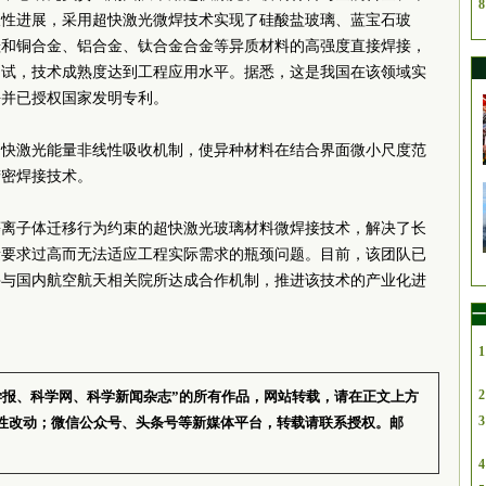
8
破性进展，采用超快激光微焊技术实现了硅酸盐玻璃、蓝宝石玻
硅和铜合金、铝合金、钛合金合金等异质材料的高强度直接焊接，
测试，技术成熟度达到工程应用水平。
据悉，这是我国在该领域实
平并已授权国家发明专利。
超快激光能量非线性吸收机制，使异种材料在结合界面微小尺度范
精密焊接技术。
于等离子体迁移行为约束的超快激光玻璃材料微焊接技术，解决了长
量要求过高而无法适应工程实际需求的瓶颈问题。
目前，该团队已
并与国内航空航天相关院所达成合作机制，推进该技术的产业化进
一
1
2
学报、科学网、科学新闻杂志”的所有作品，网站转载，请在正文上方
3
性改动；微信公众号、头条号等新媒体平台，转载请联系授权。邮
4