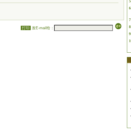
5
6
7
8
打印
发E-mail给：
9
1