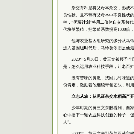
杂交育种是将父母本杂交，形成
良性状、且不带有父母本中不良性状
种，“优薯计划”将用二倍体自交系替
代块茎繁殖，把繁殖系数提高1000
他与农业基因组研究的缘分从马
进入基因组时代后，马铃薯依旧是他
2020年5月30日，黄三文被授
是，怎么运用农业科技手段，让老百姓
没有苦味的黄瓜，找回儿时味道
份肯定，激励着他继续带领团队，利
立志从农：从见证杂交水稻高产
少年时期的黄三文亲眼看到，自
心中播下一颗农业科技创新的种子，促
人”。
2000年，黄三文来到荷兰瓦赫