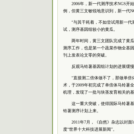
2006年，新一代测序技术NG
例，但黄三文敏锐地意识到，新一代N
“与其干耗着，不如尝试用新一代测
试，测序基因组较小的黄瓜。
两年时间，黄三文团队完成了黄
测序工作，也是第一个蔬菜作物全基
刊上发表论文零的突破。
反观马铃薯基因组计划的进展缓
“直接测二倍体做不了，那做单倍
术，于2009年初完成了单倍体马铃
机理，发现了一批与块茎发育相关的
这一重大突破，使得国际马铃薯
铃薯测序计划上来。
2011年7月，《自然》杂志以封
度“世界十大科技进展新闻”。