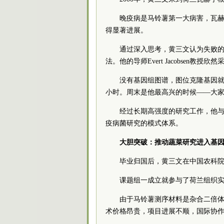
晚疫病是马铃薯第一大病害，瓦赫
得显著进展。
通过深入思考，黄三文认为失败
法。他的导师Evert Jacobsen教授
没有基因组图谱，图位克隆基因就
小时。周末是他最高兴的时候——大
经过长期高强度的研究工作，他与英
疫病菌研究的模式体系。
大胆突破：推动蔬菜研究进入基
毕业归国后，黄三文在中国农科
课题组一成立就参与了荷兰组织
由于马铃薯测序材料是杂合二倍体，
术价格昂贵，项目进展不顺，国际协