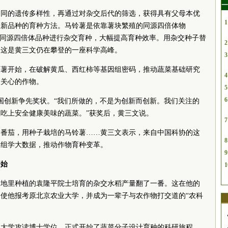
一
不同的遗传多样性，再通过对杂交后代的筛选，获得具有父母本优
1
的新品种的育种方法。马铃薯是依靠薯块繁殖的同源四倍体物
代同源四倍体品种进行杂交育种，大幅提高育种效率。用杂交种子替
2
倍，这是黄三文仍在攀登的一座科学高峰。
3
铃薯开始，在破解黄瓜、西红柿等基因组密码，推动蔬菜基础研究
4
最关心的作物。
5
6
予全国创新争先奖状。“我们所做的，不是为创新而创新。我们关注的
吃上安全健康美味的蔬菜。”获奖后，黄三文说。
7
的番茄，用种子栽培的马铃薯……黄三文表示，来自中国科协的这
8
用组学大数据，推动作物育种变革。
9
开始
1
家地里种植的袁隆平院士培育的杂交水稻产量翻了一番。这在他的
使他报考原北京农业大学，并成为一辈子与农作物打交道的“农科
宁根大学攻读博士学位，正式开始了蔬菜分子设计育种的科研旅程。