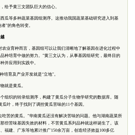
验，给予黄三文团队巨大的信心。
、西瓜等多种蔬菜基因组测序。这推动我国蔬菜基础研究进入到基
跑者”的角色转变。
跨越
对农业育种而言，基因组可以让我们清晰地了解基因在进化过程中
品种培育中做的努力。”黄三文认为，从事基因组研究，最终目的
品种并应用到实践中。
种培育及产业开发就是“立地”。
作物就是黄瓜。
00多个组织的转录组测序，构建了黄瓜分子生物学研究的数据库。随
片黄瓜叶，终于找到了调控黄瓜苦味的11个基因。
去吃苦的黄瓜。”华南黄瓜还没有解决苦味的问题。他与湖南蔬菜所
育那些苦味基因失效的材料，不苦黄瓜系列品种就这样诞生了。该
福建、广东等地累计推广150余万亩，创造经济效益100多亿