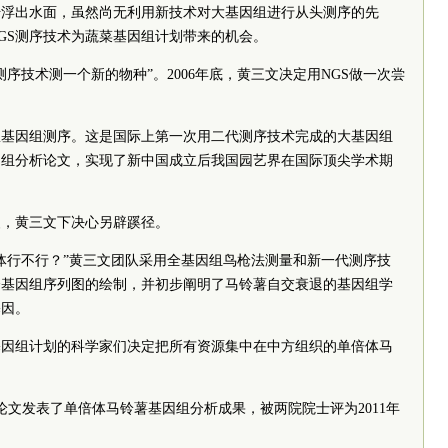
S开始浮出水面，虽然尚无利用新技术对大基因组进行从头测序的先
GS测序技术为蔬菜基因组计划带来的机会。
序技术测一个新的物种”。2006年底，黄三文决定用NGS做一次尝
瓜基因组测序。这是国际上第一次用二代测序技术完成的大基因组
因组分析论文，实现了新中国成立后我国园艺界在国际顶尖学术期
慢，黄三文下决心另辟蹊径。
体行不行？”黄三文团队采用全基因组鸟枪法测量和新一代测序技
薯全基因组序列图的绘制，并初步阐明了马铃薯自交衰退的基因组学
基因。
基因组计划的科学家们决定把所有资源集中在中方组织的单倍体马
面论文发表了单倍体马铃薯基因组分析成果，被两院院士评为2011年