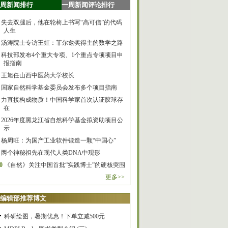
周新闻排行
一周新闻评论排行
失去双腿后，他在轮椅上书写“高可信”的代码
人生
汤涛院士专访王虹：菲尔兹奖得主的数学之路
科技部发布4个重大专项、1个重点专项项目申
报指南
王旭任山西中医药大学校长
国家自然科学基金委员会发布多个项目指南
力直接构成物质！中国科学家首次认证胶球存
在
2026年度黑龙江省自然科学基金拟资助项目公
示
杨周旺：为国产工业软件锻造一颗“中国心”
两个神秘祖先在现代人类DNA中现形
0
《自然》关注中国首批“实践博士”的硬核突围
更多>>
编辑部推荐博文
科研绘图，暑期优惠！下单立减500元