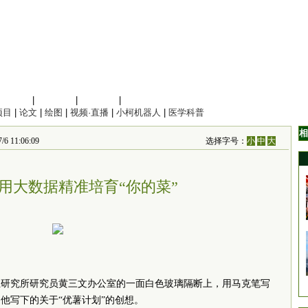
信息科学
|
地球科学
|
数理科学
|
管理综合
项目
|
论文
|
绘图
|
视频·直播
|
小柯机器人
|
医学科普
相
1:06:09
选择字号：
小
中
大
用大数据精准培育“你的菜”
组研究所研究员黄三文办公室的一面白色玻璃隔断上，用马克笔写
他写下的关于“优薯计划”的创想。