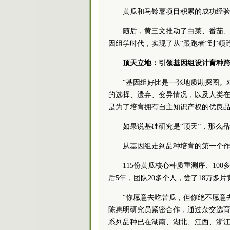
黄瓜和马铃薯项目积累的成功经
随后，黄三文推动了白菜、番茄
因组学时代，实现了从“跟跑者”到“领
顶天立地：引领基因组设计育种
“基因组好比是一张地质勘探图。
的选择、遗弃、变异情况，以及人类在
是为了培育拥有自主知识产权的优良
如果说基础研究是“顶天”，那么品
从基因组走到品种培育的第一个
115份黄瓜核心种质重测序、1
后5年，团队20多个人，尝了18万多
“你愿意去吃苦瓜，但你绝不愿意
陈惠明研究员紧密合作，通过杂交选
系列品种已在湖南、湖北、江西、浙江、