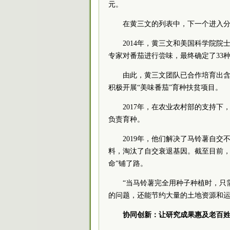
元。
在黄三文的列表中，下一个进入
2014年，黄三文和美国科学院院士H
专家对番茄进行尝味，最终确定了33
由此，黄三文团队已合作培育出
积极开展“美味番茄”育种扶贫项目。
2017年，在农业农村部的支持
负责育种。
2019年，他们解决了马铃薯自
料，淘汰了自交衰退基因。截至目前，他
命”铺了路。
“当马铃薯完全用种子种植时，只
的问题，还能节约大量的土地资源和运
协同创新：让研究成果惠及老百