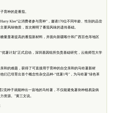
分子育种的是番茄。
arry Klee“让消费者参与育种”，邀请170位不同年龄、性别的品尝
种主要风味物质，首次阐明了番茄风味的遗传基础。
含糖量显著提高的番茄新材料，并面向新疆喀什和广西百色等地区
下，“优薯计划”正式启动，深圳基因组所负责基础研究，云南师范大学
交不亲和的难题，获得了可直接用于育种的自交亲和的马铃薯新材
们已培育出首个概念性杂交品种-“优薯1号”，为马铃薯“绿色革
需2克种子就能种出一亩地的马铃薯，不仅能避免薯块种植易染病
力资源。”黄三文说。
姓