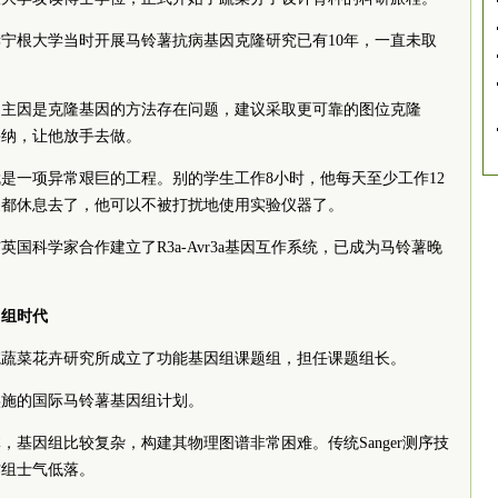
宁根大学当时开展马铃薯抗病基因克隆研究已有10年，一直未取
的主因是克隆基因的方法存在问题，建议采取更可靠的图位克隆
欣然采纳，让他放手去做。
是一项异常艰巨的工程。别的学生工作8小时，他每天至少工作12
家都休息去了，他可以不被打扰地使用实验仪器了。
国科学家合作建立了R3a-Avr3a基因互作系统，已成为马铃薯晚
因组时代
院蔬菜花卉研究所成立了功能基因组课题组，担任课题组长。
实施的国际马铃薯基因组计划。
基因组比较复杂，构建其物理图谱非常困难。传统Sanger测序技
作组士气低落。