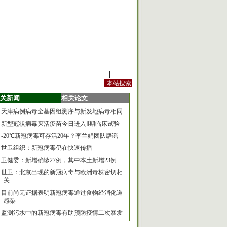
站内规定
|
手机版
关新闻
相关论文
天津病例病毒全基因组测序与新发地病毒相同
新型冠状病毒灭活疫苗今日进入Ⅱ期临床试验
-20℃新冠病毒可存活20年？李兰娟团队辟谣
世卫组织：新冠病毒仍在快速传播
卫健委：新增确诊27例，其中本土新增23例
世卫：北京出现的新冠病毒与欧洲毒株密切相
关
目前尚无证据表明新冠病毒通过食物经消化道
感染
监测污水中的新冠病毒有助预防疫情二次暴发