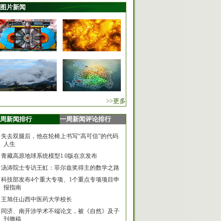
图片新闻
>>更多
周新闻排行
一周新闻评论排行
失去双腿后，他在轮椅上书写“高可信”的代码
人生
青藏高原地球系统模型1.0版在京发布
汤涛院士专访王虹：菲尔兹奖得主的数学之路
科技部发布4个重大专项、1个重点专项项目申
报指南
王旭任山西中医药大学校长
同济、南开涉学术不端论文，被《自然》及子
刊撤稿