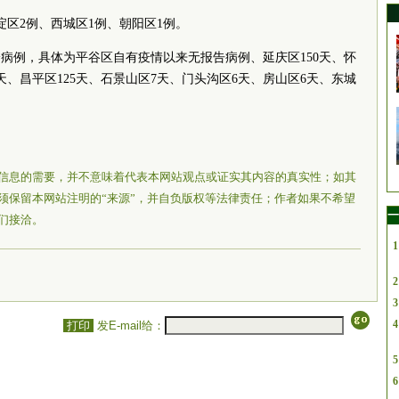
淀区2例、西城区1例、朝阳区1例。
诊病例，具体为平谷区自有疫情以来无报告病例、延庆区150天、怀
31天、昌平区125天、石景山区7天、门头沟区6天、房山区6天、东城
信息的需要，并不意味着代表本网站观点或证实其内容的真实性；如其
须保留本网站注明的“来源”，并自负版权等法律责任；作者如果不希望
一
们接洽。
1
2
3
4
打印
发E-mail给：
5
6