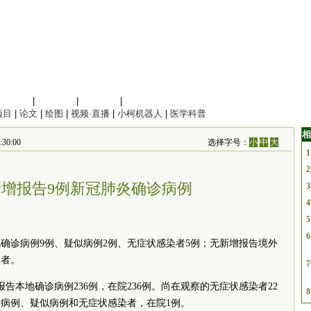
信息科学
|
地球科学
|
数理科学
|
管理综合
项目
|
论文
|
绘图
|
视频·直播
|
小柯机器人
|
医学科普
相
30:00
选择字号：
小
中
大
1
2
增报告9例新冠肺炎确诊病例
3
4
5
6
本地确诊病例9例、疑似病例2例、无症状感染者5例；无新增报告境外
染者。
7
累计报告本地确诊病例236例，在院236例。尚在观察的无症状感染者22
8
病例、疑似病例和无症状感染者，在院1例。