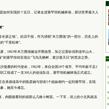
”是如何实现的？近日，记者走进塞罕坝机械林场，探访世界最大人
树”
岭水源之地”。此话不假，作为清朝“木兰围场”的一部分，历史上的
的“千里松林”。
废，1863年木兰围场被迫开围放垦，加之过度砍伐和连年山火，
深”的塞罕坝却呈现出“飞鸟无栖树，黄沙遮天日”的荒凉之势。
一
侵袭的时代使命，1962年，来自全国18个省市、平均年龄不足2
1
部职工组成了一支369人的创业队伍，塞罕坝机械林场正式成立。
2
手，正在承德读高中的陈彦娴与宿舍5个姐妹相约一起到塞罕坝，实现
3
景象，她至今难忘。
4
夜，肉眼能看到的就那么几株小树苗。一下车，坝上的小北风就冻
5
6