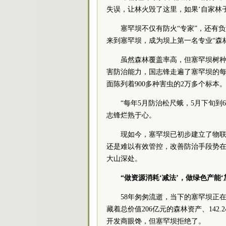
失误，让林火毁了这里，如果‘自家林
塞罕坝不仅有防火“专家”，还有负
来到塞罕坝，成为坝上第一名专业“森
虽然森林覆盖率高，但塞罕坝树
害防治能力，国志锋走遍了塞罕坝的
面陈列着900多种害虫的2万多个标本
“每年5月防治松尺蛾，5月下旬
志锋烂熟于心。
现如今，塞罕坝已初步建立了物联
还是难以有效管控，改善防治手段势在
大山深处。
“做资源消耗‘减法’，做绿色产能‘
58年匆匆流逝，当下的塞罕坝正在
藏着总价值206亿元的森林资产、142
开发商眼馋，但塞罕坝拒绝了。