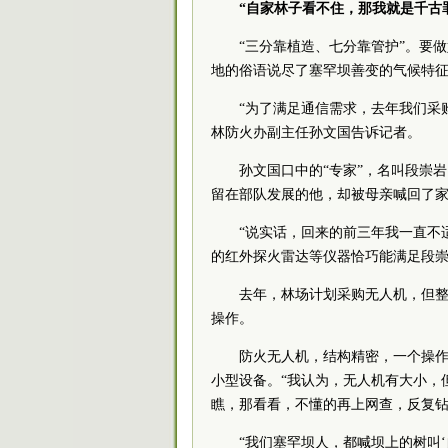
“自家林子看不住，那我就是千古
“三分靠植造、七分靠管护”。要做
地的俗语说尽了塞罕坝善变的气候特
“为了满足通信需求，去年我们采
林防火办副主任孙文国告诉记者。
孙文国口中的“专家”，名叫段崇岩
留在部队发展的他，却被母亲喊回了
“说实话，回来的前三年我一直不
的红外探火雷达等仪器恰巧能满足段
去年，林场计划采购无人机，但
操作。
防火无人机，结构精密，一个操
小型设备。“我认为，无人机有大小，
瞧，那看看，不懂的再上网查，反复
“我们塞罕坝人，都喊坝上的树叫