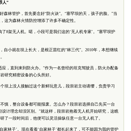
罪人”
好森林管护，首先要念好“防火诀”。“塞罕坝的天，孩子的脸。”当
征，这为森林火情防控增添了许多不确定性。
购了8架无人机。喏，小段可是我们这的‘无人机专家’。”塞罕坝护
，自小就在坝上长大，是根正苗红的“林三代”。2010年，本想继续
家。
适应，直到来到防火办。”作为一名曾经的坦克驾驶员，防火办配备
崇岩研究精密设备的心头所好。
整个坝上没人接触过这个新鲜玩意儿，段崇岩主动请缨，负责学习
作不慎，整台设备都可能报废。怎么办？段崇岩选择自己先买一台
但设计理念却没区别。”就这样，段崇岩抱着无人机开始研究，这瞧
钻研了一段时间后，他便可以灵活操纵任意一台无人机了。
‘自家林子’。现在看着‘自家林子’都长起来了，可不能因为我的管护