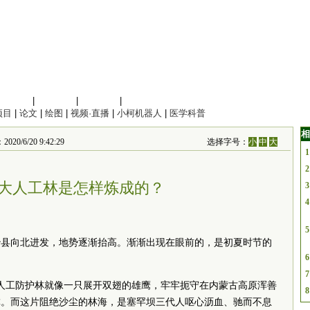
信息科学
|
地球科学
|
数理科学
|
管理综合
项目
|
论文
|
绘图
|
视频·直播
|
小柯机器人
|
医学科普
相
0/6/20 9:42:29
选择字号：
小
中
大
1
2
大人工林是怎样炼成的？
3
4
5
治县向北进发，地势逐渐抬高。渐渐出现在眼前的，是初夏时节的
6
7
亩人工防护林就像一只展开双翅的雄鹰，牢牢扼守在内蒙古高原浑善
8
虐。而这片阻绝沙尘的林海，是塞罕坝三代人呕心沥血、驰而不息