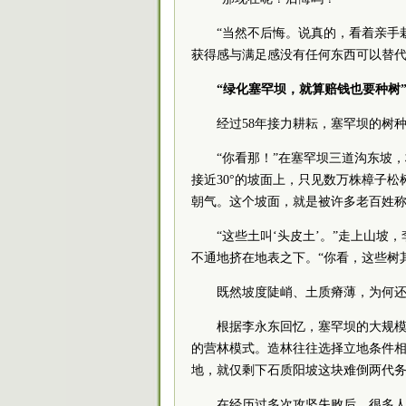
“当然不后悔。说真的，看着亲手
获得感与满足感没有任何东西可以替代
“绿化塞罕坝，就算赔钱也要种树
经过58年接力耕耘，塞罕坝的树
“你看那！”在塞罕坝三道沟东坡
接近30°的坡面上，只见数万株樟子
朝气。这个坡面，就是被许多老百姓称
“这些土叫‘头皮土’。”走上山
不通地挤在地表之下。“你看，这些树
既然坡度陡峭、土质瘠薄，为何
根据李永东回忆，塞罕坝的大规模造
的营林模式。造林往往选择立地条件相
地，就仅剩下石质阳坡这块难倒两代务林
在经历过多次攻坚失败后，很多人