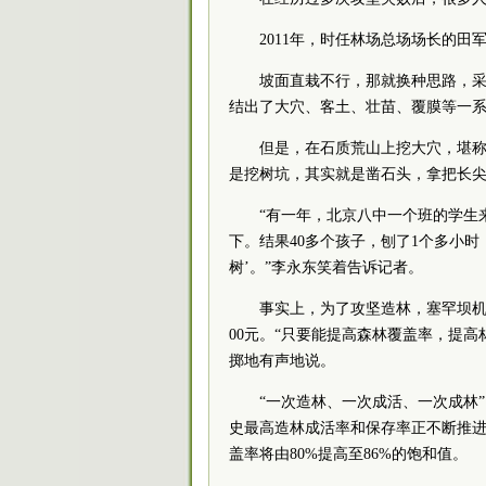
2011年，时任林场总场场长的田
坡面直栽不行，那就换种思路，采
结出了大穴、客土、壮苗、覆膜等一系
但是，在石质荒山上挖大穴，堪
是挖树坑，其实就是凿石头，拿把长
“有一年，北京八中一个班的学生
下。结果40多个孩子，刨了1个多小
树’。”李永东笑着告诉记者。
事实上，为了攻坚造林，塞罕坝机
00元。“只要能提高森林覆盖率，提
掷地有声地说。
“一次造林、一次成活、一次成林”
史最高造林成活率和保存率正不断推
盖率将由80%提高至86%的饱和值。