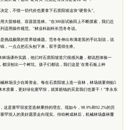
军决定，不惜一切代价也要拿下石质阳坡这块“硬骨头”。
用大苗移植、容器苗造林。“在300亩试验田上不断摸索，我们总
列适用操作规范。”林业科副科长范冬冬说。
称是挑战极限的世界级难题。范冬冬伸出布满老茧的手比划说，说
尖镐，一点点把石头刨下来，双手震得生疼。
来林场课外实践，他们对石质阳坡造穴很感兴趣，都说想体验一
时，都没刨出一个树坑。孩子们都说，我们这是‘在青石板上种
械林场没少自筹资金。每在石质阳坡上造一亩林，林场就要倒贴5
高林木质量，更好绿化塞罕坝，就算赔钱的买卖我们也要干！”李永东
，这是塞罕坝攻坚造林秉持的理念。现如今，98.9%和92.2%的历
进塞罕坝人的美好愿景走向现实。待幼树成林后，机械林场森林覆