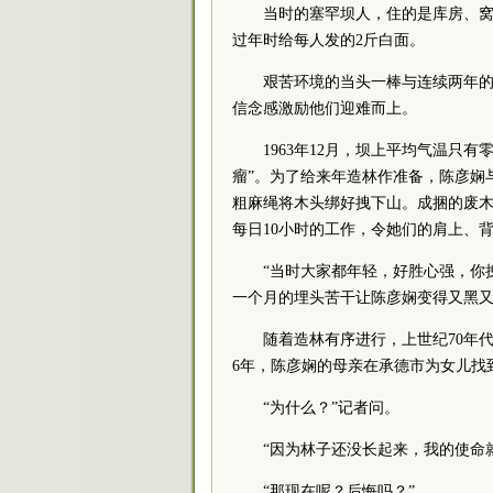
当时的塞罕坝人，住的是库房、
过年时给每人发的2斤白面。
艰苦环境的当头一棒与连续两年
信念感激励他们迎难而上。
1963年12月，坝上平均气温只
瘤”。为了给来年造林作准备，陈彦娴
粗麻绳将木头绑好拽下山。成捆的废
每日10小时的工作，令她们的肩上、
“当时大家都年轻，好胜心强，你
一个月的埋头苦干让陈彦娴变得又黑
随着造林有序进行，上世纪70年
6年，陈彦娴的母亲在承德市为女儿找
“为什么？”记者问。
“因为林子还没长起来，我的使命
“那现在呢？后悔吗？”