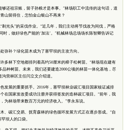
能够还祖宗账，留子孙粮才是本事。”林场职工中流传的这句话，道
水青山留得住，怎怕金山银山不再来？
“剃光头”的采伐作业。“近几年，我们主动将节伐改为间伐，严格
同时，做好绿色产能的‘加法’。”机械林场总场场长陈智卿告诉记
何处弥补？绿化苗木成为了塞罕坝的主攻方向。
许多林下空地都排列着高约50厘米的樟子松树苗。“林场现在建有
株多品种树苗。未来，我们还要建造2000公顷的林苗一体化基地，尽
道沟营林区主任闫立文介绍道。
色发展的重要抓手。2016年，塞罕坝林业碳汇项目国家核证减排
个在国家发改委成功注册并获得签发的造林碳汇项目。“前年，我
，为林场带来数百万元的经济收入。”李永东说。
木、碳汇交易、抚育森林的绿色循环发展方式正在逐步形成。“自
塞罕坝人的口袋。