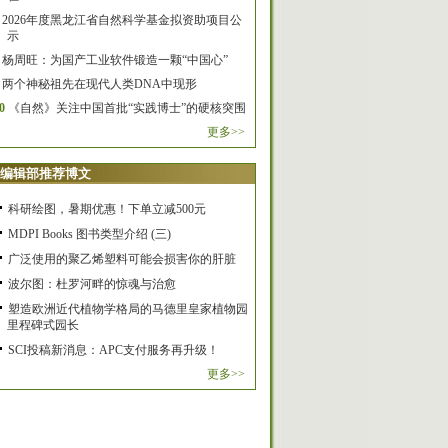
2026年度黑龙江省自然科学基金拟资助项目公
示
杨周旺：为国产工业软件锻造一颗“中国心”
两个神秘祖先在现代人类DNA中现形
0
《自然》关注中国首批“实践博士”的硬核突围
更多>>
编辑部推荐博文
科研绘图，暑期优惠！下单立减500元
MDPI Books 图书类型介绍 (三)
广泛使用的聚乙烯塑料可能会损害你的肝脏
波尔图：杜罗河畔的惊魂与治愈
塑造欧洲近代植物学格局的马德里皇家植物园
里程碑式园长
SCI投稿新消息：APC支付服务再升级！
更多>>