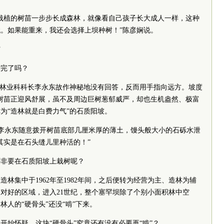
栽植的树苗一步步长成森林，就像看自己孩子长大成人一样，这种
。如果能重来，我还会选择上坝种树！”陈彦娴说。
”
种完了吗？
，林业科科长李永东故作神秘地没有回答，反而用手指向远方。坡度
松树苗正迎风舒展，虽不及周边巨树葱郁威严，却也生机盎然、极富
为“造林就是白费力气”的石质阳坡。
坡，李永东随意拨开树苗底部几厘米厚的薄土，馒头般大小的石砾水泄
其实是在石头缝儿里种活的！”
还非要在石质阳坡上栽树呢？
林集中于1962年至1982年间，之后便转为经营为主、造林为辅
对好的区域，进入21世纪，整个塞罕坝除了个别小面积林中空
人的“硬骨头”还没“啃”下来。
开始怀疑，这块“硬骨头”究竟还有没有必要再“啃”？