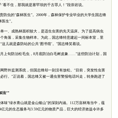
子’看不住，那我就是塞罕坝的千古罪人！”段崇岩说。
责防虫的“森林医生”。2000年，森林保护专业毕业的大学生国志锋
林医生”。
种单一、成熟林面积较大，是适生虫害的先天温床。为了提高病虫
每个角落，采集生物样本。为此，国志锋特意建起一间标本室，里
。“这儿就是森防站的公共‘图书馆’。”国志锋笑着说。
到6月上旬防治松毛虫，8月底防治白毛树皮象……”这些防治计划，国
网野外监测系统，但国志锋却一刻没有放松。“目前，突发性虫害
必行。”正说着，国志锋又被一通虫害警报电话叫走，转身跑进了
加法’”
体味“绿水青山就是金山银山”的深刻内涵。112万亩林海当中，蕴
.24亿元的生态服务与3.59亿元的物质产品，巨大的经济效益令许多