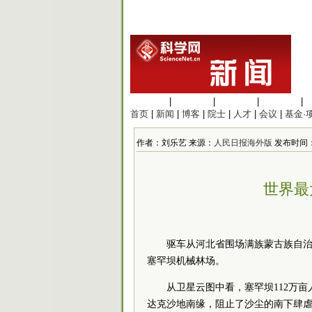
生命科学
|
医学科学
|
化学科学
|
工程材料
|
首页
|
新闻
|
博客
|
院士
|
人才
|
会议
|
基金·
作者：刘乐艺 来源：
人民日报海外版
发布时间：202
世界最
驱车从河北省围场满族蒙古族自
塞罕坝机械林场。
从卫星云图中看，塞罕坝112万
达克沙地南缘，阻止了沙尘的南下肆