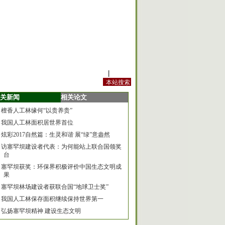
站内规定
|
手机版
关新闻
相关论文
檀香人工林缘何“以贵养贵”
我国人工林面积居世界首位
炫彩2017自然篇：生灵和谐 展“绿”意盎然
访塞罕坝建设者代表：为何能站上联合国领奖
台
塞罕坝获奖：环保界积极评价中国生态文明成
果
塞罕坝林场建设者获联合国“地球卫士奖”
我国人工林保存面积继续保持世界第一
弘扬塞罕坝精神 建设生态文明