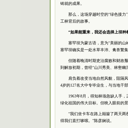
铸就的成果。
那么，这场穿越时空的“绿色接力
工林背后的故事。
“如果能重来，我还会选择上坝种
塞罕坝为蒙古语，意为“美丽的山
塞罕坝确实是一处水草丰沛、禽兽繁集
但随着晚清时期吏治
腐败
和财政颓
到解放初期，曾经“山川秀美、林壑幽
肩负着改变当地自然风貌，阻隔风沙
4岁的127名大中专毕业生，与当地干
1963年8月，得知林场急缺人
绿化祖国的伟大目标。但映入眼前的
“我们坐卡车在路上颠簸了两天两
得我们直打哆嗦。”陈彦娴说。