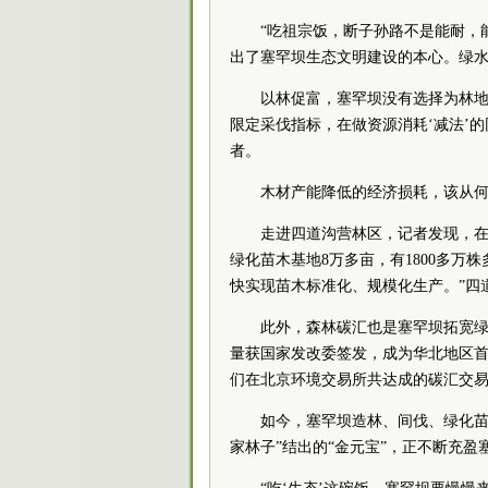
“吃祖宗饭，断子孙路不是能耐，
出了塞罕坝生态文明建设的本心。绿
以林促富，塞罕坝没有选择为林地
限定采伐指标，在做资源消耗‘减法’的
者。
木材产能降低的经济损耗，该从
走进四道沟营林区，记者发现，在
绿化苗木基地8万多亩，有1800多万
快实现苗木标准化、规模化生产。”四
此外，森林碳汇也是塞罕坝拓宽绿
量获国家发改委签发，成为华北地区首
们在北京环境交易所共达成的碳汇交易
如今，塞罕坝造林、间伐、绿化苗
家林子”结出的“金元宝”，正不断充盈