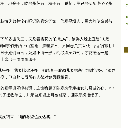
窝棚、地窨子，吃的是莜面、棒子面、咸菜，最好的伙食也仅仅是
7
8
的栽植失败并没有吓退陈彦娴等第一代塞罕坝人，巨大的使命感与
9
1
有零下30多摄氏度，夹杂着雪花的“白毛风”，刮得人脸上直冒“肉瘤
与同事们开始上山整地，清理废木。男同志负责采伐，姑娘们则用
木对于她们而言，宛如小山一般，耗尽浑身力气，才能拉运一趟。
背上磨出一道道血印子。
拽得多，我要比你还多，都憋着一股劲儿要把塞罕坝建设好。”虽然
又瘦，但自此以后所有人都对她另眼相看。
代的塞罕坝翠绿初现，这也唤起了陈彦娴母亲接女儿回城的心。197
到了接收单位，并亲自来坝上叫她回家，但陈彦娴拒绝了。
就没结束，我的愿望也没达成。”