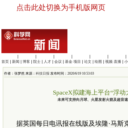
点击此处切换为手机版网页
生命科学
|
医学科学
|
化学科学
|
工程材料
|
信息科学
|
地球科学
|
数理科学
|
首页
|
新闻
|
博客
|
院士
|
人才
|
会议
|
基金·项目
|
论文
|
绘图
|
视频·直播
|
小
作者：张梦然 来源：
科技日报
发布时间：2020/6/19 10:53:03
SpaceX拟建海上平台“浮动
未来可支持向月球、火星发射火箭及超音速
据英国每日电讯报在线版及埃隆·马斯