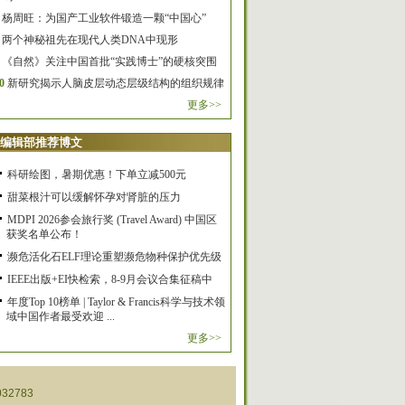
杨周旺：为国产工业软件锻造一颗“中国心”
两个神秘祖先在现代人类DNA中现形
《自然》关注中国首批“实践博士”的硬核突围
0
新研究揭示人脑皮层动态层级结构的组织规律
更多>>
编辑部推荐博文
科研绘图，暑期优惠！下单立减500元
甜菜根汁可以缓解怀孕对肾脏的压力
MDPI 2026参会旅行奖 (Travel Award) 中国区
获奖名单公布！
濒危活化石ELF理论重塑濒危物种保护优先级
IEEE出版+EI快检索，8-9月会议合集征稿中
年度Top 10榜单 | Taylor & Francis科学与技术领
域中国作者最受欢迎 ...
更多>>
32783