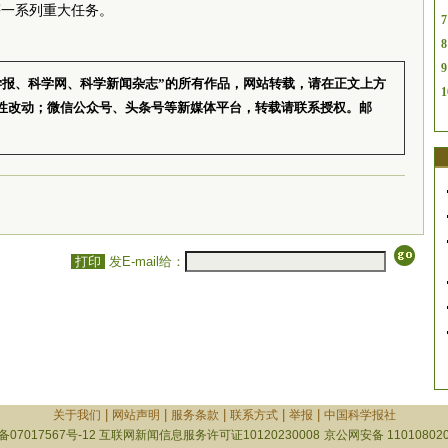
等一系列重大任务。
7
8
9
学报、科学网、科学新闻杂志”的所有作品，网站转载，请在正文上方
1
性改动；微信公众号、头条号等新媒体平台，转载请联系授权。邮
打印
发E-mail给：
|
|
|
|
|
关于我们
网站声明
服务条款
联系方式
举报
中国科学报社
备07017567号-12
互联网新闻信息服务许可证10120230008
京公网安备 110108020