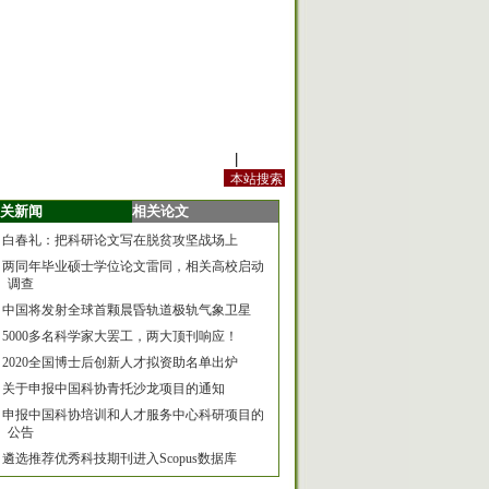
站内规定
|
手机版
关新闻
相关论文
白春礼：把科研论文写在脱贫攻坚战场上
两同年毕业硕士学位论文雷同，相关高校启动
调查
中国将发射全球首颗晨昏轨道极轨气象卫星
5000多名科学家大罢工，两大顶刊响应！
2020全国博士后创新人才拟资助名单出炉
关于申报中国科协青托沙龙项目的通知
申报中国科协培训和人才服务中心科研项目的
公告
遴选推荐优秀科技期刊进入Scopus数据库