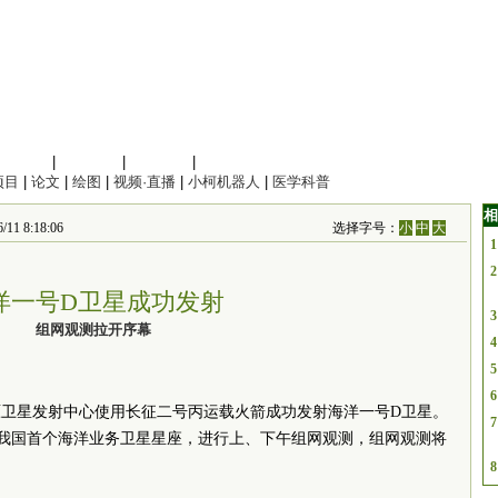
信息科学
|
地球科学
|
数理科学
|
管理综合
项目
|
论文
|
绘图
|
视频·直播
|
小柯机器人
|
医学科普
相
8:18:06
选择字号：
小
中
大
1
2
洋一号D卫星成功发射
3
组网观测拉开序幕
4
5
6
太原卫星发射中心使用长征二号丙运载火箭成功发射海洋一号D卫星。
7
我国首个海洋业务卫星星座，进行上、下午组网观测，组网观测将
8