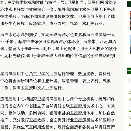
道，主要技术指标和性能与海洋一号C卫星相同，双星组网后将使
态环境观测频次与效率提升一倍，填补我国海洋水色卫星无下午观
测技术手段，为海洋强国建设提供数据支撑。卫星还可应用于全球
，服务生态环境、应急管理、农业农村、气象、水利等行业。
中海洋水色水温扫描仪可实现全球海洋水色要素和海面温度场一天
2900千米；海岸带成像仪可实现近岸水体环境、海岸带、江河湖泊
0米，幅宽大于950千米；此外，星上还配备了用于大气校正的紫外
定性定标光谱仪和用于获取全球大洋船舶位置信息的船舶自动识别
一
卫星海洋应用中心负责卫星的业务运行管理、数据接收、资料处
该中心将会同研制单位和生态环境、应急管理、农业农村、气象、
1
试工作，保障卫星按时投入业务运行。
2
星遥感应用中心和国家卫星海洋应用中心两个专业机构，统筹和保
3
个沿海省在内31个省建立了自然资源省级卫星应用技术中心。未来
4
协同、整体联动、多网协同、辐射市县的卫星应用体系，加快自然
5
的推广，充分发挥卫星效能，全面提升行业卫星遥感技术和应用水
6
源监管、实施生态空间用途管制、履行全面所有各类自然资源资产