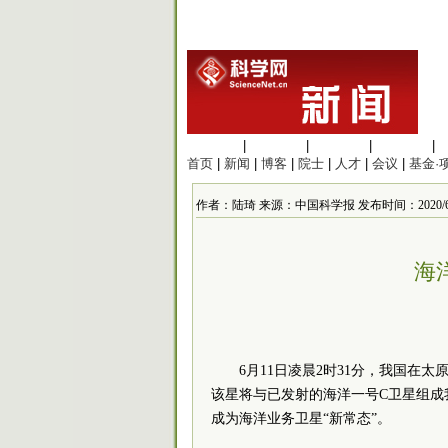
生命科学
|
医学科学
|
化学科学
|
工程材料
|
首页
|
新闻
|
博客
|
院士
|
人才
|
会议
|
基金·
作者：陆琦 来源：中国科学报 发布时间：2020/6/11 
海
6月11日凌晨2时31分，我国在
该星将与已发射的海洋一号C卫星组成
成为海洋业务卫星“新常态”。