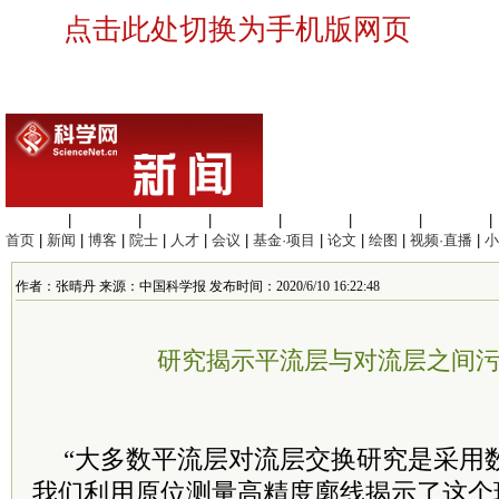
点击此处切换为手机版网页
生命科学
|
医学科学
|
化学科学
|
工程材料
|
信息科学
|
地球科学
|
数理科学
|
首页
|
新闻
|
博客
|
院士
|
人才
|
会议
|
基金·项目
|
论文
|
绘图
|
视频·直播
|
小
作者：张晴丹 来源：中国科学报 发布时间：2020/6/10 16:22:48
研究揭示平流层与对流层之间
“大多数平流层对流层交换研究是采用
我们利用原位测量高精度廓线揭示了这个