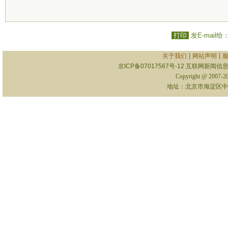
打印
发E-mail给
|
|
关于我们
网站声明
京ICP备07017567号-12
互联网新闻信息服
Copyright @ 2007-
地址：北京市海淀区中关村