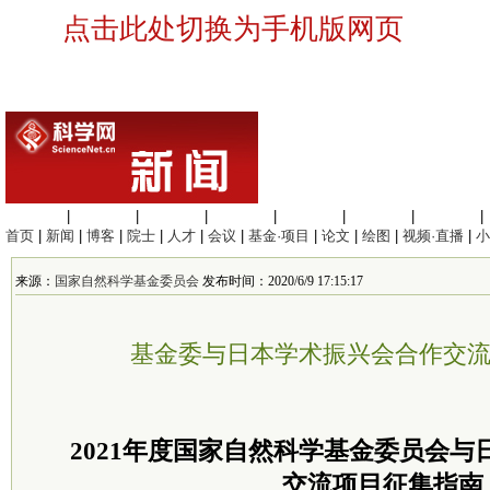
点击此处切换为手机版网页
生命科学
|
医学科学
|
化学科学
|
工程材料
|
信息科学
|
地球科学
|
数理科学
|
首页
|
新闻
|
博客
|
院士
|
人才
|
会议
|
基金·项目
|
论文
|
绘图
|
视频·直播
|
小
来源：
国家自然科学基金委员会
发布时间：2020/6/9 17:15:17
基金委与日本学术振兴会合作交
2021年度国家自然科学基金
委员
会与
交流项目征集指南