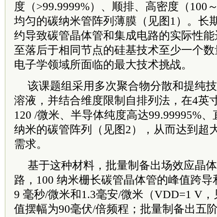
度（>99.9999%）、顺排、高密度（100
均匀的碳纳米管阵列薄膜（见图1）。长
约导致碳管晶体管和集成电路的实际性能
至落后于相同节点的硅基技术至少一个数
电子学领域所面临的最大技术挑战。
该课题组采用多次聚合物分散和提纯技
溶液，并结合维度限制自排列法，在4英
120 /微米、半导体纯度高达99.99995%、直
纳米的碳管阵列（见图2），从而达到超
需求。
基于这种材料，批量制备出场效应晶体
路，100 纳米栅长碳管晶体管的峰值跨导
9 毫秒/微米和1.3毫安/微米（VDD=1 
值摆幅为90毫伏/倍频程；批量制备出五