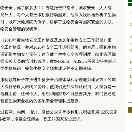
一
生物安全，你了解多少？》专题报告中指出，国家安全，人人有
1
有局外人，每个人都应该积极行动起来。他深入浅出地分析了生物
博引，以广州健康院为例子，讲解了生物安全与国家安全的关联、
2
生物安全管理的现状等。
3
2019年度生物安全工作情况及2020年生物安全工作部署》报
4
安全工作情况，并对2020年安全工作进行部署。他表示，强化生物
5
确课题组生物安全责任；建立健全生物安全管理制度，细化管理细
实验人员的培训和管理；做好BSL-2、ABSL-2等级实验室标准
6
各类生物标识；完善生物安全预案建设并不定期演练。
7
8
健康院领导班子在推进生物安全治理体系和治理能力建设方面的周
9
球大流行给世人敲响了警钟，使我们更加深刻认识到，人类就是一
1
性危机面前，任何个人、组织和国家都不能独善其身。我们要通过
强包括生物安全在内的各项安全管理制度建设。
过官网、内网、培训、微信公众号等多种形式积极开展“全民国家
传教育，增强全院师生、职工的国家安全意识。