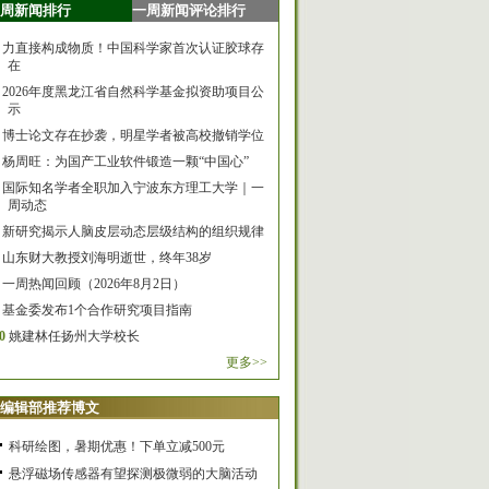
周新闻排行
一周新闻评论排行
力直接构成物质！中国科学家首次认证胶球存
在
2026年度黑龙江省自然科学基金拟资助项目公
示
博士论文存在抄袭，明星学者被高校撤销学位
杨周旺：为国产工业软件锻造一颗“中国心”
国际知名学者全职加入宁波东方理工大学｜一
周动态
新研究揭示人脑皮层动态层级结构的组织规律
山东财大教授刘海明逝世，终年38岁
一周热闻回顾（2026年8月2日）
基金委发布1个合作研究项目指南
0
姚建林任扬州大学校长
更多>>
编辑部推荐博文
科研绘图，暑期优惠！下单立减500元
悬浮磁场传感器有望探测极微弱的大脑活动