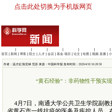
点击此处切换为手机版网页
生命科学
|
医学科学
|
化学科学
|
工程材料
|
信息科学
|
地球科学
|
数理科学
|
首页
|
新闻
|
博客
|
院士
|
人才
|
会议
|
基金·项目
|
论文
|
绘图
|
视频·直播
|
小
作者：温才妃 陈宏林 范苏 来源：中国科学报 发布时间：2020/4/10 16:28:50
“黄石经验”：非药物性干预实现
4月7日，南通大学公共卫生学院副
省黄石市一线抗疫的医务及疾控人员，