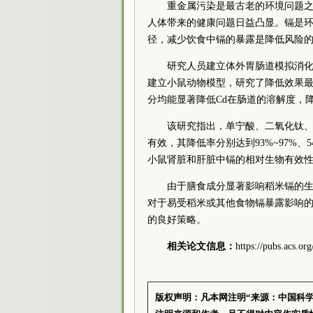
重金属污染是最古老的环境问题
人体带来的健康问题日益凸显。镉是
径，减少饮食中镉的暴露是降低风险
研究人员建立体外胃肠道模拟消化
建立小鼠动物模型，研究了降低效果最
分均能显著降低Cd在肠道的溶解度，降低
该研究指出，单宁酸、二氧化钛
有效，其降低率分别达到93%~97%、54
小鼠肾脏和肝脏中镉的相对生物有效性的降
由于膳食成分显著影响稻米镉的
对于易受稻米或其他食物镉暴露影响
的良好策略。
相关论文信息：
https://pubs.acs.or
版权声明：凡本网注明“来源：中国科