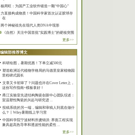
杨周旺：为国产工业软件锻造一颗“中国心”
力直接构成物质！中国科学家首次认证胶球存
在
两个神秘祖先在现代人类DNA中现形
0
《自然》关注中国首批“实践博士”的硬核突围
更多>>
编辑部推荐博文
科研绘图，暑期优惠！下单立减500元
塑造欧洲近代植物学格局的马德里皇家植物园
里程碑式园长
文章又卡初审了？问题也许在Cover Letter上，
这份写作指南+模板拿好！
甬江实验室先进结构陶瓷创新中心团队综述：
室温塑性陶瓷的兴起与研究进 ...
投稿系统的另一端，编辑和审稿人到底在做什
么？丨Wiley暑期线上学习营
中国科学院宁波材料所虞锦洪: 界面工程实现
兼具超高热导率和透波性能的柔性 ...
更多>>