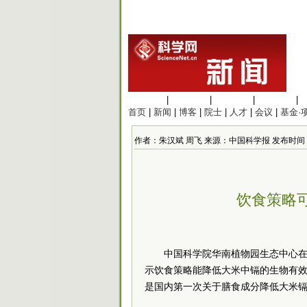
生命科学
|
医学科学
|
化学科学
|
工程材料
|
首页
|
新闻
|
博客
|
院士
|
人才
|
会议
|
基金·
作者：朱汉斌 周飞 来源：中国科学报 发布时间：2020/
饮食策略
中国科学院华南植物园生态中心
示饮食策略能降低大米中镉的生物有
是国内第一次关于膳食成分降低大米