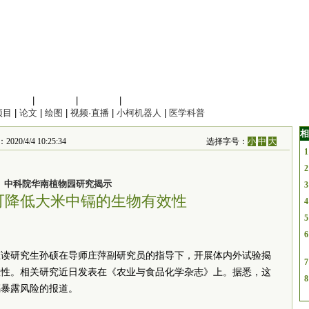
信息科学
|
地球科学
|
数理科学
|
管理综合
项目
|
论文
|
绘图
|
视频·直播
|
小柯机器人
|
医学科普
相
4/4 10:25:34
选择字号：
小
中
大
1
2
中科院华南植物园研究揭示
3
可降低大米中镉的生物有效性
4
5
6
在读研究生孙硕在导师庄萍副研究员的指导下，开展体内外试验揭
7
效性。相关研究近日发表在《农业与食品化学杂志》上。据悉，这
8
镉暴露风险的报道。