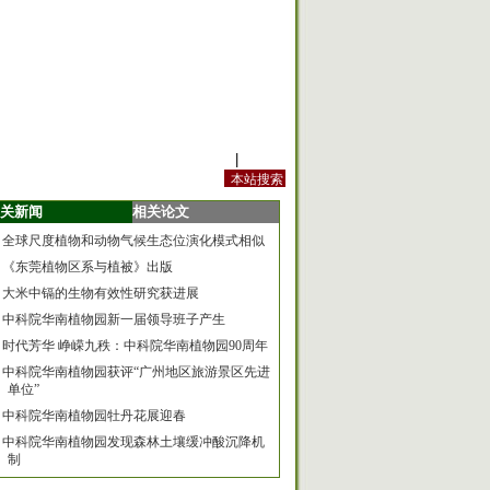
站内规定
|
手机版
关新闻
相关论文
全球尺度植物和动物气候生态位演化模式相似
《东莞植物区系与植被》出版
大米中镉的生物有效性研究获进展
中科院华南植物园新一届领导班子产生
时代芳华 峥嵘九秩：中科院华南植物园90周年
中科院华南植物园获评“广州地区旅游景区先进
单位”
中科院华南植物园牡丹花展迎春
中科院华南植物园发现森林土壤缓冲酸沉降机
制