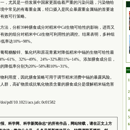
之一，尤其是一些发展中国家更面临着严重的污染问题，污染物给
环境中常见的有毒重金属，经口摄入是民众暴露重金属镉的首要途
的有效可行策略。
方法，分析39种膳食成分对稻米中Cd生物可给性的影响，进而又
有效的组分对稻米中Cd生物可利用性的调控。结果表明，多种组
率达10%~98%。
、葡萄糖酸锌、氯化钙和原花青素对降低稻米中镉的生物可给性最
%~61%、32%~49%、24%~32%和11%~14%。添加膳食成分后，
低率分别为20%~58%和10%~31%。
一
生物利用度，因此膳食策略可用于调节稻米消费中镉的暴露风险。
1
的人群，高矿物质或抗氧化物质含量的膳食成分是缓解稻米镉危害
2
3
g/doi/pdf/10.1021/acs.jafc.0c01582
4
5
学报、科学网、科学新闻杂志”的所有作品，网站转载，请在正文上方
6