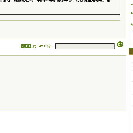
性改动；微信公众号、头条号等新媒体平台，转载请联系授权。邮
7
8
9
1
打印
发E-mail给：