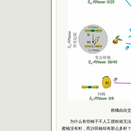
柑橘由自
为什么有些柚子不人工授粉就无
蜜柚没有籽，而沙田柚却有那么多籽