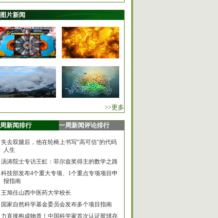
图片新闻
>>更多
周新闻排行
一周新闻评论排行
失去双腿后，他在轮椅上书写“高可信”的代码
人生
汤涛院士专访王虹：菲尔兹奖得主的数学之路
科技部发布4个重大专项、1个重点专项项目申
报指南
王旭任山西中医药大学校长
国家自然科学基金委员会发布多个项目指南
力直接构成物质！中国科学家首次认证胶球存