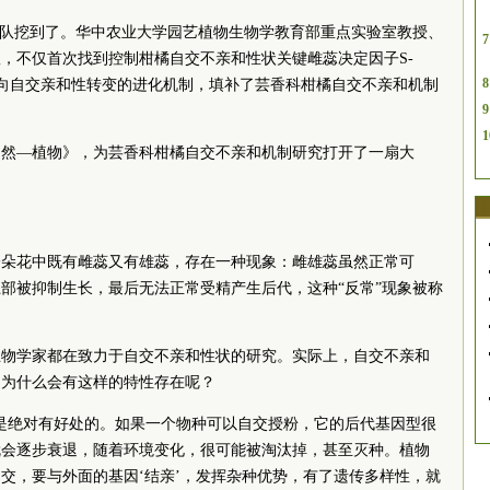
团队挖到了。华中农业大学园艺植物生物学教育部重点实验室教授、
7
，不仅首次找到控制柑橘自交不亲和性状关键雌蕊决定因子S-
8
亲和向自交亲和性转变的进化机制，填补了芸香科柑橘自交不亲和机制
9
1
自然—植物》，为芸香科柑橘自交不亲和机制研究打开了一扇大
一朵花中既有雌蕊又有雄蕊，存在一种现象：雌雄蕊虽然正常可
部被抑制生长，最后无法正常受精产生后代，这种“反常”现象被称
生物学家都在致力于自交不亲和性状的研究。实际上，自交不亲和
。为什么会有这样的特性存在呢？
是绝对有好处的。如果一个物种可以自交授粉，它的后代基因型很
就会逐步衰退，随着环境变化，很可能被淘汰掉，甚至灭种。植物
交，要与外面的基因‘结亲’，发挥杂种优势，有了遗传多样性，就