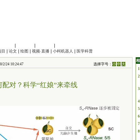
信息科学
|
地球科学
|
数理科学
|
管理综合
项目
|
论文
|
绘图
|
视频·直播
|
小柯机器人
|
医学科普
相
 10:24:47
选择字号：
小
中
大
1
2
何配对？科学“红娘”来牵线
3
4
5
6
7
8