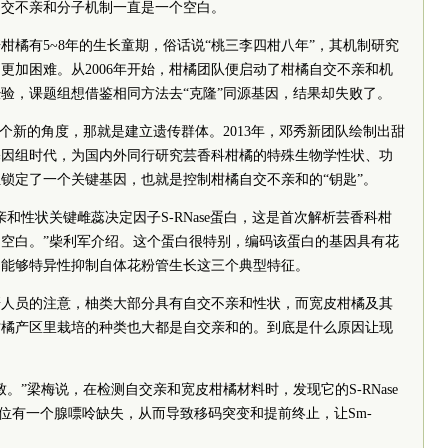
自交不亲和分子机制一直是一个空白。
柑橘有5~8年的生长童期，俗话说“桃三李四柑八年”，其机制研究
更加困难。从2006年开始，柑橘团队便启动了柑橘自交不亲和机
验，课题组想借鉴相同方法去“克隆”同源基因，结果却失败了。
一个新的角度，那就是建立遗传群体。2013年，邓秀新团队绘制出甜
基因组时代，为国内外同行研究芸香科柑橘的特殊生物学性状、功
锁定了一个关键基因，也就是控制柑橘自交不亲和的“钥匙”。
和性状关键雌蕊决定因子S-RNase蛋白，这是首次解析芸香科柑
空白。”柴利军介绍。这个蛋白很特别，编码该蛋白的基因具有花
和能够特异性抑制自体花粉管生长这三个典型特征。
研人员的注意，柚类大部分具有自交不亲和性状，而宽皮柑橘及其
柑橘产区里栽培的种类也大都是自交亲和的。到底是什么原因让现
。”梁梅说，在检测自交亲和宽皮柑橘材料时，发现它的S-RNase
442位有一个腺嘌呤缺失，从而导致移码突变和提前终止，让Sm-