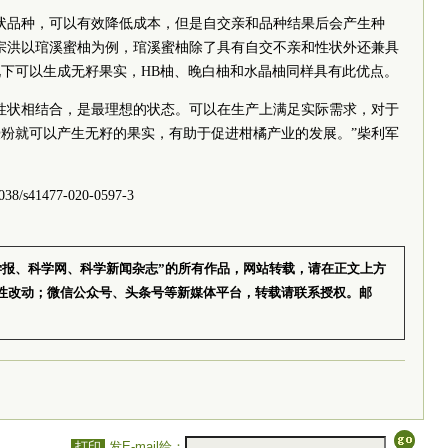
状品种，可以有效降低成本，但是自交亲和品种结果后会产生种
宗洪以琯溪蜜柚为例，琯溪蜜柚除了具有自交不亲和性状外还兼具
下可以生成无籽果实，HB柚、晚白柚和水晶柚同样具有此优点。
性状相结合，是最理想的状态。可以在生产上满足实际需求，对于
粉就可以产生无籽的果实，有助于促进柑橘产业的发展。”柴利军
8/s41477-020-0597-3
学报、科学网、科学新闻杂志”的所有作品，网站转载，请在正文上方
性改动；微信公众号、头条号等新媒体平台，转载请联系授权。邮
打印
发E-mail给：