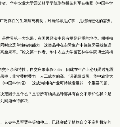
作者、华中农业大学园艺林学学院副教授柴利军在接受《中国科学
种广泛存在的生殖隔离机制，对自然界是好事，是植物进化的需要。
，是世界第一大水果，在国民经济中具有举足轻重的地位。柑橘柚
种同时缺乏单性结实能力，这类品种在实际生产中往往需要栽植适
高坐果率。”论文第一作者、华中农业大学园艺林学学院博士梁梅
自交不亲和特性，自交座果率仅0.3%，因此在生产上必须通过配置
果率，非常费时费力，人工成本偏高。”课题组成员、华中农业大
诉《中国科学报》，这成为制约产业可持续发展的一个重要问题。
的决定因子是什么？是否所有柚类品种都具有自交不亲和性状？是
系列问题亟待解决。
科、玄参科及罂粟科等物种上，已经突破了植物自交不亲和机制的