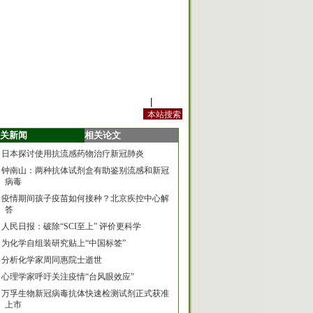
站内规定
|
手机版
关新闻
相关论文
日本探讨使用抗流感药物治疗新冠肺炎
钟南山：两种抗体试剂盒有助鉴别流感和新冠
病毒
疫情期间孩子疫苗如何接种？北京疾控中心解
答
人民日报：破除“SCI至上” 评价更科学
为化学自组装研究贴上“中国标签”
分析化学家周同惠院士逝世
心理学家呼吁关注疫情“台风眼效应”
万孚生物新冠病毒抗体快速检测试剂正式获准
上市