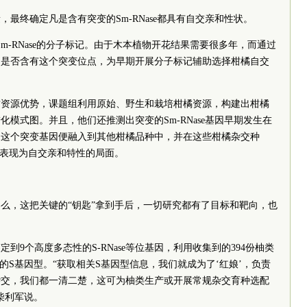
最终确定凡是含有突变的Sm-RNase都具有自交亲和性状。
m-RNase的分子标记。由于木本植物开花结果需要很多年，而通过
出是否含有这个突变位点，为早期开展分子标记辅助选择柑橘自交
。
质资源优势，课题组利用原始、野生和栽培柑橘资源，构建出柑橘
模式图。并且，他们还推测出突变的Sm-RNase基因早期发生在
，这个突变基因便融入到其他柑橘品种中，并在这些柑橘杂交种
数表现为自交亲和特性的局面。
么，这把关键的“钥匙”拿到手后，一切研究都有了目标和靶向，也
到9个高度多态性的S-RNase等位基因，利用收集到的394份柚类
的S基因型。“获取相关S基因型信息，我们就成为了‘红娘’，负责
杂交，我们都一清二楚，这可为柚类生产或开展常规杂交育种选配
柴利军说。