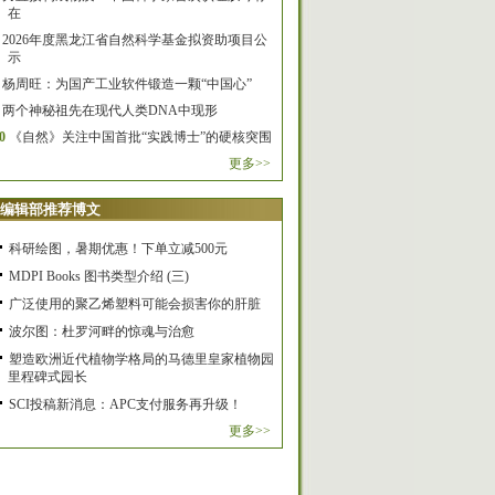
在
2026年度黑龙江省自然科学基金拟资助项目公
示
杨周旺：为国产工业软件锻造一颗“中国心”
两个神秘祖先在现代人类DNA中现形
0
《自然》关注中国首批“实践博士”的硬核突围
更多>>
编辑部推荐博文
科研绘图，暑期优惠！下单立减500元
MDPI Books 图书类型介绍 (三)
广泛使用的聚乙烯塑料可能会损害你的肝脏
波尔图：杜罗河畔的惊魂与治愈
塑造欧洲近代植物学格局的马德里皇家植物园
里程碑式园长
SCI投稿新消息：APC支付服务再升级！
更多>>