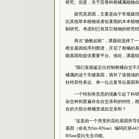
研究。但是，关于芸香科柑橘属植物
探究其原因，主要是由于常规栽培
比其他草本植物或者短童期的木本植物
制研究。考虑到已有其它植物的研究经
再次“扬帆起航”，课题组选择了
橙全基因组序列图谱，开启了柑橘的
能基因组提供重要平台。借此，课题组
“我们发掘鉴定出控制柑橘自交不亲
橘属的这个关键基因，填补了该领域的
柱特异性表达、单一位点复等位基因
一个特别有意思的现象引起了科
杂交种则普遍存在自交亲和的特性，
在的大部分柑橘变成自交亲和？
“这是由一个突变的花柱基因所导致
基因（命名为Sm-RNase）编码区第
RNase蛋白失去功能。