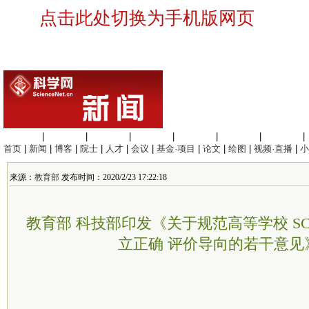
点击此处切换为手机版网页
生命科学
|
医学科学
|
化学科学
|
工程材料
|
信息科学
|
地球科学
|
数理科学
|
首页
|
新闻
|
博客
|
院士
|
人才
|
会议
|
基金·项目
|
论文
|
绘图
|
视频·直播
|
小
来源：
教育部
发布时间：2020/2/23 17:22:18
教育部 科技部印发《关于规范高等学校 SC
立正确 评价导向的若干意见