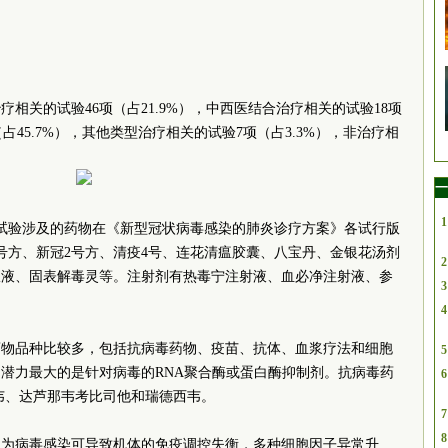
相关的试验46项（占21.9%），中西医结合治疗相关的试验18项
（占45.7%），其他类型治疗相关的试验7项（占3.3%），非治疗相
一
1
的临床试验涉及的药物在《新型冠状病毒感染的肺炎诊疗方案》各试行版
号方、新冠2号方、清疫4号、连花清瘟胶囊、八宝丹、金银花汤剂
2
服液、固表解毒灵等。注射剂有热毒宁注射液、血必净注射液、参
3
4
药物品种比较多，包括抗病毒药物、疫苗、抗体、血浆疗法和细胞
5
潜力最大的是针对病毒的RNA聚合酶或蛋白酶抑制剂。抗病毒药
6
韦、达芦那韦考比司他和瑞德西韦。
7
8
认为病毒感染可导致机体的免疫调控失衡，多种细胞因子异常升