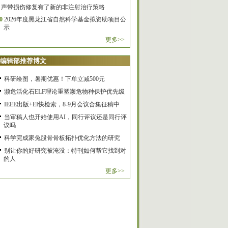
声带损伤修复有了新的非注射治疗策略
0
2026年度黑龙江省自然科学基金拟资助项目公
示
更多>>
编辑部推荐博文
科研绘图，暑期优惠！下单立减500元
濒危活化石ELF理论重塑濒危物种保护优先级
IEEE出版+EI快检索，8-9月会议合集征稿中
当审稿人也开始使用AI，同行评议还是同行评
议吗
科学完成家兔股骨骨板拓扑优化方法的研究
别让你的好研究被淹没：特刊如何帮它找到对
的人
更多>>