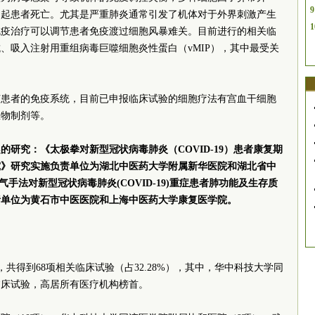
9
引起患者死亡。尤其是严重肺炎通常引发了机体对于外界刺激产生
1
免疫治疗可以调节患者免疫渡过细胞风暴难关。目前进行的相关临
、吸入注射用重组病毒巨噬细胞炎性蛋白（vMIP），其中最受关
节患者的免疫系统，目前已申报临床试验的细胞疗法有宫血干细胞
生物制剂等。
的研究：《太极拳对新型冠状病毒肺炎（COVID-19）患者康复期
究》研究实施负责单位为湖北中医药大学附属新华医院和湖北省中
手法对新型冠状病毒肺炎(COVID-19)重症患者肺功能及生存质
责单位为黄石市中医医院和上海中医药大学康复医学院。
询，共得到68项相关临床试验（占32.28%），其中，华中科技大学同
临床试验，高居所有医疗机构榜首。