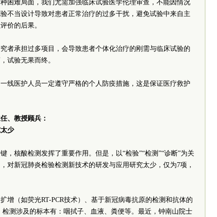
这种困难局面，我们尤需加强临床试验医学伦理审查，不能因情况
试验不当设计导致对患者正常治疗的过多干扰，避免试验中来自主
以评价的后果。
研究者承担过多项目，会导致患者个体化治疗的刚需与临床试验的
离，试验无果而终。
和一线医护人员一定遵守严格的个人防疫措施，这是保证医疗救护
主任
、教授顾兵：
究太少
，核酸检测发挥了重要作用。但是，以“检验”“检测”“诊断”为关
，对新冠肺炎检验检测新技术的研发与应用研究太少，仅为7项，
扩增（如荧光RT-PCR技术）、基于新冠病毒抗原的检测和抗体的
序等。检测涉及的标本有：咽拭子、血液、粪便等。最近，钟南山院士