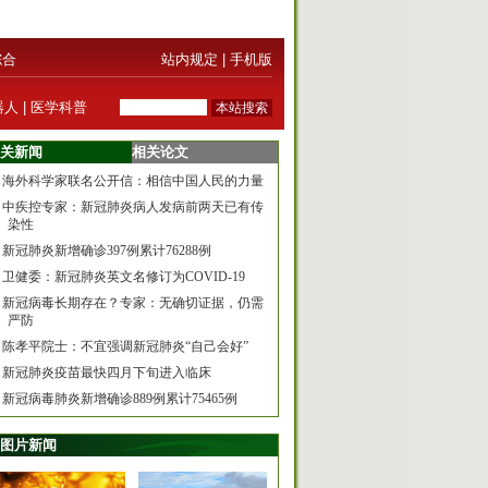
综合
站内规定
|
手机版
器人
|
医学科普
关新闻
相关论文
海外科学家联名公开信：相信中国人民的力量
中疾控专家：新冠肺炎病人发病前两天已有传
染性
新冠肺炎新增确诊397例累计76288例
卫健委：新冠肺炎英文名修订为COVID-19
新冠病毒长期存在？专家：无确切证据，仍需
严防
陈孝平院士：不宜强调新冠肺炎“自己会好”
新冠肺炎疫苗最快四月下旬进入临床
新冠病毒肺炎新增确诊889例累计75465例
图片新闻