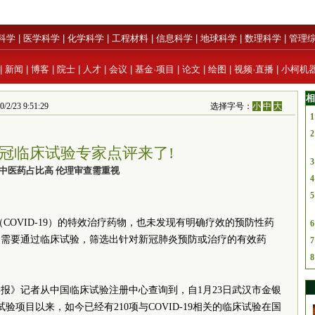
科学
|
医学科学
|
化学科学
|
工程材料
|
信息科学
|
地球科学
|
数理科学
|
管理
|
新闻
|
博客
|
院士
|
人才
|
会议
|
基金·项目
|
论文
|
绘图
|
视频·直播
|
小柯机
相
3 9:51:29
选择字号：
小
中
大
1
2
新冠临床试验专家点评来了!
3
中医药占比高 伦理审查需重视
4
5
COVID-19）的特效治疗药物，也未发现有明确疗效的预防性药
6
切需要通过临床试验，筛选出针对新冠肺炎预防或治疗的有效药
7
8
学报》记者从中国临床试验注册中心查询到，自1月23日武汉市金银
试验项目以来，如今已经有210项与COVID-19相关的临床试验在国