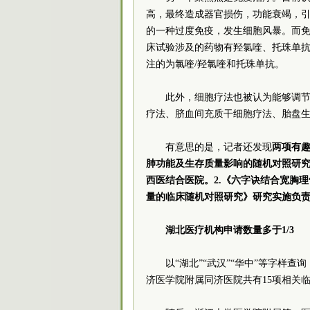
高，最终造成器官损伤，功能衰竭，
的一种过度免疫，发生细胞风暴。而
床试验涉及的药物有羟氯喹、托珠单抗
注的为氯喹/羟氯喹和托珠单抗。
此外，细胞疗法也被认为能够调
疗法、脐血间充质干细胞疗法、胎盘
有意思的是，记者还发现
两项有趣
肺功能及生存质量影响的随机对照研
西医结合医院。2.《六字诀结合宽胸理气
量的临床随机对照研究》研究实施负
湖北医疗机构申请数量多于1/3
以“湖北”“武汉”“华中”等字样查
济医学院附属同济医院共有15项相关