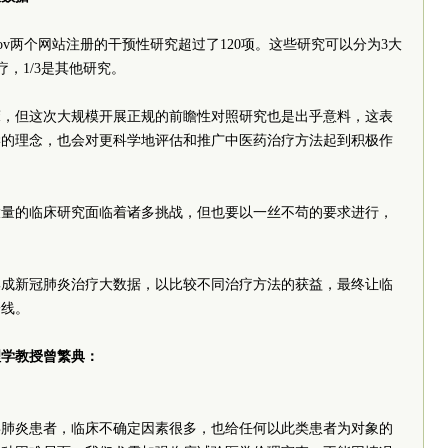
rials.gov两个网站注册的干预性研究超过了120项。这些研究可以分为3大
疗，1/3是其他研究。
床，但这次大规模开展正规的前瞻性对照研究也是出乎意料，这表
学的理念，也会对更科学地评估和推广中医药治疗方法起到积极作
大量的临床研究面临着诸多挑战，但也要以一丝不苟的要求进行，
集成新冠肺炎治疗大数据，以比较不同治疗方法的获益，最终让临
一线。
理学教授曾繁典：
毒肺炎患者，临床不确定因素很多，也给任何以此类患者为对象的