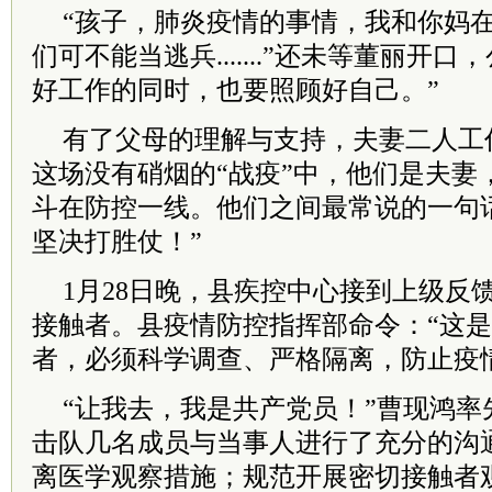
“孩子，肺炎疫情的事情，我和你妈
们可不能当逃兵.......”还未等董丽开
好工作的同时，也要照顾好自己。”
有了父母的理解与支持，夫妻二人工
这场没有硝烟的“战疫”中，他们是夫妻
斗在防控一线。他们之间最常说的一句
坚决打胜仗！”
1月28日晚，县疾控中心接到上级反
接触者。县疫情防控指挥部命令：“这
者，必须科学调查、严格隔离，防止疫
“让我去，我是
共产
党
员！”曹现鸿率
击队几名成员与当事人进行了充分的沟
离医学观察措施；规范开展密切接触者