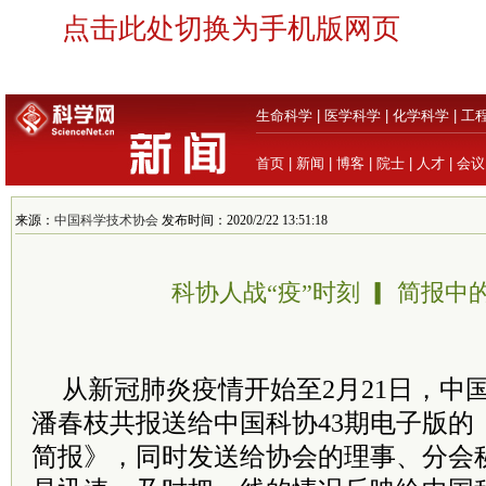
点击此处切换为手机版网页
生命科学
|
医学科学
|
化学科学
|
工
首页
|
新闻
|
博客
|
院士
|
人才
|
会议
来源：
中国科学技术协会
发布时间：2020/2/22 13:51:18
科协人战“疫”时刻 ▎ 简报中
从新冠肺炎疫情开始至2月21日，中
潘春枝共报送给中国科协43期电子版的
简报》，同时发送给协会的理事、分会