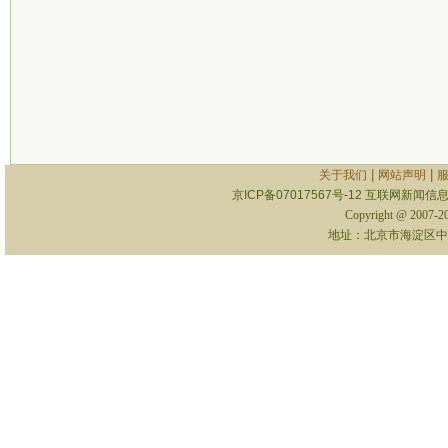
|
|
关于我们
网站声明
京ICP备07017567号-12
互联网新闻信息服
Copyright @ 2007-
地址：北京市海淀区中关村