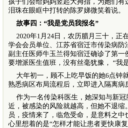
孩子们会给妈妈竖起大拇指，为她们有
泪珠在眼眶中打转的陈罗娣微笑着说。
故事四：“我是
党员
我报名”
2020年1月24日，农历腊月三十，
学会会员单位、江苏省宿迁市传染病防
副主任医师牛玉兰得知宿迁确诊了第一
要增派医生值班，没有丝毫犹豫， “我
大年初一，顾不上吃早饭的她6点钟
熟悉病区布局流程后，立即进入隔离病
作为一名传染科医生，她深知与新冠
近，被感染的风险就越高，但她不退缩
员，疫情来了，临危受命，是意料之中
心里想着的是“怎样才能让患者更快康