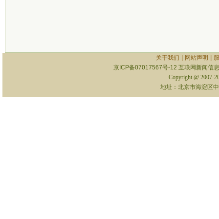
|
|
关于我们
网站声明
京ICP备07017567号-12
互联网新闻信息服
Copyright @ 2007-
地址：北京市海淀区中关村