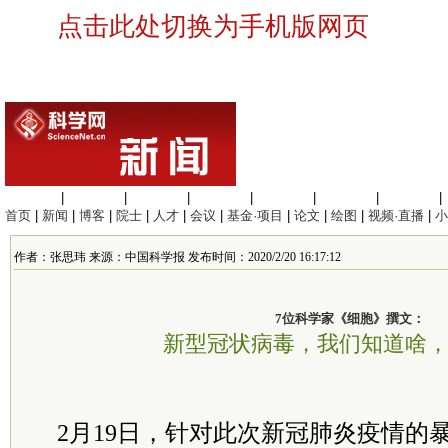
点击此处切换为手机版网页
生命科学
|
医学科学
|
化学科学
|
工程材料
|
信息科学
|
地球科学
|
数理科学
|
首页
|
新闻
|
博客
|
院士
|
人才
|
会议
|
基金·项目
|
论文
|
绘图
|
视频·直播
|
小
作者：张思玮 来源：中国科学报 发布时间：2020/2/20 16:17:12
7位科学家《细胞》撰文：
新型冠状病毒，我们知道啥
2月19日，针对此次新冠肺炎疫情的