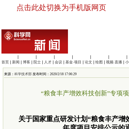
点击此处切换为手机版网页
生命科学
|
医学科学
|
化学科学
|
工程材料
|
信息科学
|
地球科学
|
数理科学
|
首页
|
新闻
|
博客
|
院士
|
人才
|
会议
|
基金·项目
|
论文
|
绘图
|
视频·直播
|
小
来源：
科学技术部
发布时间：2020/2/18 17:06:29
“粮食丰产增效科技创新”专项
关于国家重点研发计划“粮食丰产增效
年度项目安排公示的