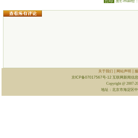
打印
发E-mail给
|
|
关于我们
网站声明
京ICP备07017567号-12
互联网新闻信息服
Copyright @ 2007-
地址：北京市海淀区中关村