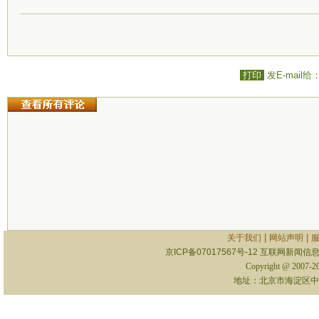
打印
发E-mail给
|
|
关于我们
网站声明
京ICP备07017567号-12
互联网新闻信息服
Copyright @ 2007-
地址：北京市海淀区中关村