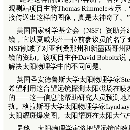
观测站项目主管
Thomas Rimmele
表示，
接传送出这样的图像，真是太神奇了。”
美国国家科学基金会（
NSF
）资助并
镜，它以夏威夷州一位前参议员的名字
NSF
削减了对亚利桑那州和新墨西哥州
镜的资助。
该项目主任
David Boboltz
说
解决太阳物理学中的不同问题。
英国圣安德鲁斯大学太阳物理学家
St
希望利用这台望远镜探测太阳磁场在喷
的——这一信息能帮助研究人员预测地
扰。格拉斯哥大学太阳物理学家
Lyndsay
太阳耀斑爆发图。太阳耀斑在太阳大气
最终，太阳物理学家将把望远镜的数