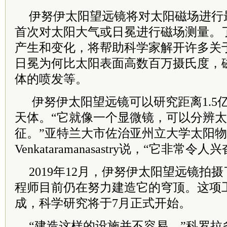
伊努伊太阳望远镜将对太阳磁场进行
首次对太阳大气或日冕进行磁场测量。
产生和变化，将帮助科学家解开许多关
日冕为何比太阳表面高数百万摄氏度，
体的喷发等。
伊努伊太阳望远镜可以研究距离
1.5
天体。“它就像一个显微镜，可以分辨
征。”亚特兰大市佐治亚州立大学太阳
Venkataramanasastry
说，“它非常令人兴
2019
年
12
月，伊努伊太阳望远镜拍摄
程师目前仍在努力建造它的穹顶。这项
成，科学研究将于
7
月正式开始。
“建造这样的设施并不容易，”科罗拉