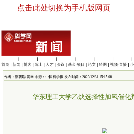
点击此处切换为手机版网页
生命科学
|
医学科学
|
化学科学
|
工程材料
|
信息科学
|
地球科学
|
数理科学
|
首页
|
新闻
|
博客
|
院士
|
人才
|
会议
|
基金·项目
|
论文
|
绘图
|
视频·直播
|
小
作者：潘聪聪 黄辛 来源：中国科学报 发布时间：2020/12/31 15:15:08
华东理工大学乙炔选择性加氢催化