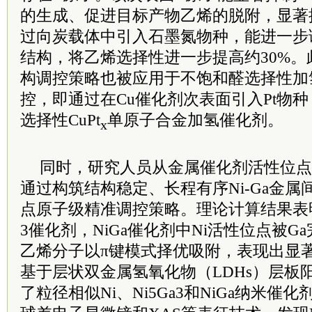
的生成、促进目标产物乙烯的脱附，显著
过向炭载体中引入石墨氮物种，能进一步
结构，将乙烯选择性进一步提高约30%
构调控策略也被应用于不饱和醛选择性加
控，即通过在Cu催化剂次表面引入Pt物
选择性CuPt
单原子合金加氢催化剂。
x
同时，研究人员从金属催化剂活性位点
通过构筑结构稳定、长程有序Ni-Ga金属
点原子级精准调控策略。理论计算结果表明：
3催化剂，NiGa催化剂中Ni活性位点被
乙烯分子以π键模式择优吸附，表现出显
基于层状双金属氢氧化物（LDHs）层板
了粒径相似Ni、Ni5Ga3和NiGa纳米