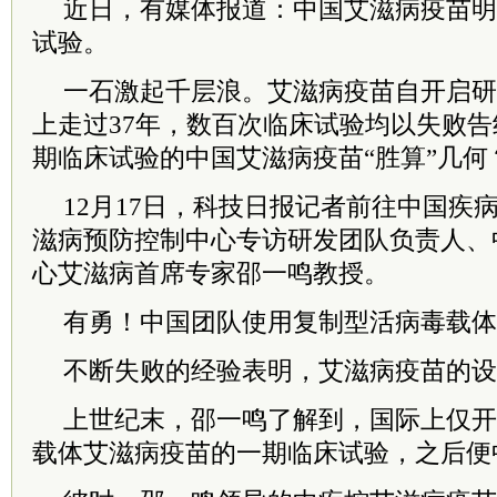
近日，有媒体报道：中国
艾滋病
疫苗明
试验。
一石激起千层浪。
艾滋病
疫苗自开启研
上走过37年，数百次临床试验均以失败
期临床试验的中国
艾滋病
疫苗“胜算”几何
12月17日，科技日报记者前往中国疾
滋病
预防控制中心专访研发团队负责人、
心
艾滋病
首席专家邵一鸣教授。
有勇！中国团队使用复制型活病毒载体
不断失败的经验表明，
艾滋病
疫苗的设
上世纪末，邵一鸣了解到，国际上仅开
载体
艾滋病
疫苗的一期临床试验，之后便