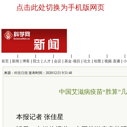
点击此处切换为手机版网页
生命科学
|
医学科学
|
化学科学
|
工程材料
|
信息科学
|
地球科学
|
数理科学
|
首页
|
新闻
|
博客
|
院士
|
人才
|
会议
|
基金·项目
|
论文
|
绘图
|
视频·直播
|
小
来源：
科技日报
发布时间：2020/12/21 9:51:48
中国艾滋病疫苗“胜算”
本报记者 张佳星