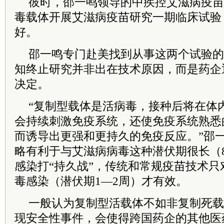
彼时，邵一鸣领导的中疾控
艾滋病
疫苗
毒载体开展
艾滋病
疫苗研究一期临床试验
好。
邵一鸣专门赴美找到从事这两个试验的
知终止研究并非出在技术原因，而是药企
决定。
“复制型载体是活病毒，接种后将在体
会持续刺激免疫系统，还使免疫系统熟悉
而诱导出更强和更持久的免疫反应。”邵
略有利于与
艾滋病
病毒这种潜伏期很长（
感染打“持久战”，传统和常规疫苗技术
毒感染（潜伏期1—2周）才有效。
一般认为复制型活载体不如非复制死载
现安全性事件，会使得跨国药企的其他医