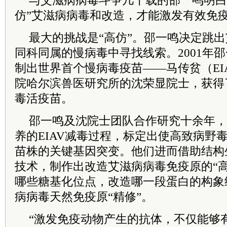
与
艾滋病
病毒
斗争
几十载的邵一鸣明白
仿”
艾滋病
病毒和改造，才能激发有效免
最大的挑战是“高仿”。邵一鸣决定跳出
同科同属的慢病毒中寻找线索。2001年
制出世界首个慢病毒疫苗——马传贫（EI
院
哈尔滨兽医研究所的沈荣显
院士
，获得
毒活疫苗。
邵一鸣及沈
院士
团队合作研究十余年，
养的EIAV减毒过程，标定出使高致病野
苗株的关键基因突变。他们进而借助结构
技术，制作出改造
艾滋病
病毒免疫原的“
哪些糖基化位点，改造哪一段蛋白的构象
病
病毒天然免疫原“精修”。
“激发免疫动物产生的抗体，不仅能够