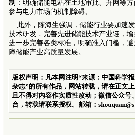
制；明确储能电站在土地审批、并网等方
参与电力市场的机制障碍。
此外，陈海生强调，储能行业要加速发
技术研发，完善先进储能技术产业链，增
进一步完善各类标准，明确准入门槛，避
障储能产业高质量发展。
版权声明：凡本网注明“来源：中国科学
杂志”的所有作品，网站转载，请在正文
且不得对内容作实质性改动；微信公众号
台，转载请联系授权。邮箱：shouquan@sti