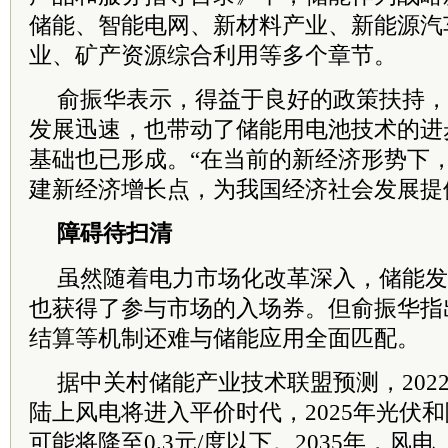
储能、智能电网、新材料产业、新能源汽
业、矿产资源综合利用等多个章节。
俞振华表示，得益于良好的政策扶持，
发展迅速，也带动了储能用电池技术的进
基础也已形成。“在当前的新经济形势下
建新经济增长点，为我国经济社会发展提
障碍待扫清
虽然随着电力市场化改革深入，储能发
也获得了参与市场的入场券。但俞振华指
结算等机制还难与储能应用全面匹配。
据中关村储能产业技术联盟预测，202
陆上风电将进入平价时代，2025年光伏
可能将降至0.3元/度以下。2035年，风