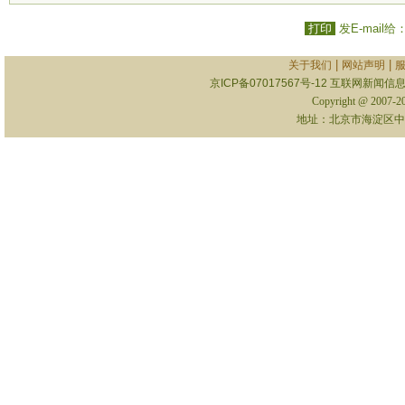
打印
发E-mail给
|
|
关于我们
网站声明
京ICP备07017567号-12
互联网新闻信息服
Copyright @ 2007-
地址：北京市海淀区中关村