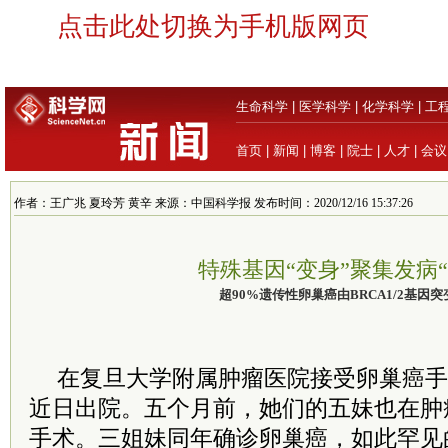
点击此处切换为手机版网页
生命科学
|
医学科学
|
化学科学
|
工
首页
|
新闻
|
博客
|
院士
|
人才
|
会议
作者：王广兆 夏玲芳 黄辛 来源：中国科学报 发布时间：2020/12/16 15:37:26
特殊基因“变身”聚集发病“
超90%遗传性卵巢癌由BRCA1/2基因
在复旦大学附属肿瘤医院接受卵巢癌手
近日出院。五个月前，她们的五妹也在肿
手术。三姐妹同年确诊卵巢癌，如此罕见