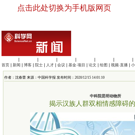
点击此处切换为手机版网页
生命科学
|
医学科学
|
化学科学
|
工程材料
|
信息科学
|
地球科学
|
数理科学
|
首页
|
新闻
|
博客
|
院士
|
人才
|
会议
|
基金·项目
|
论文
|
绘图
|
视频·直播
|
小
作者：沈春蕾 来源：中国科学报 发布时间：2020/12/15 14:01:10
中科院昆明动物所
揭示汉族人群双相情感障碍