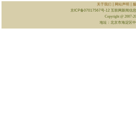
|
|
关于我们
网站声明
京ICP备07017567号-12
互联网新闻信息服
Copyright @ 2007-
地址：北京市海淀区中关村