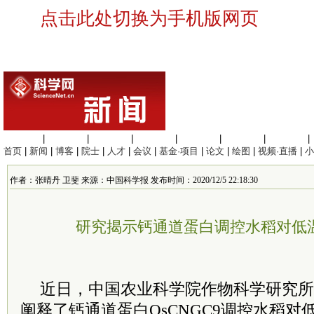
点击此处切换为手机版网页
生命科学
|
医学科学
|
化学科学
|
工程材料
|
信息科学
|
地球科学
|
数理科学
|
首页
|
新闻
|
博客
|
院士
|
人才
|
会议
|
基金·项目
|
论文
|
绘图
|
视频·直播
|
小
作者：张晴丹 卫斐 来源：中国科学报 发布时间：2020/12/5 22:18:30
研究揭示钙通道蛋白调控水稻对低
近日，中国农业科学院作物科学研究所
阐释了钙通道蛋白OsCNGC9调控水稻