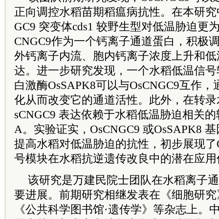
正向调控水稻苗期稻瘟病抗性。在本研究中
GC9 突变体cds1 较野生型对低温胁迫
CNGC9作为一个钙离子通道蛋白，积极
外钙离子内流、胞内钙离子浓度上升和低
达。进一步研究发现，一个水稻低温信号
白激酶OsSAPK8可以与OsCNGC9互作，
化从而改变它的通道活性。此外，在转录
sCNGC9 表达依赖于水稻低温胁迫相关的转
A。实验证实，OsCNGC9 或OsSAPK
提高水稻对低温胁迫的抗性，初步展现了O
号模块在水稻抗逆遗传改良中的潜在应用
该研究是万建民院士团队在水稻离子通
要进展。前期研究相继发表在《细胞研究
《公共科学图书馆·遗传学》等杂志上。