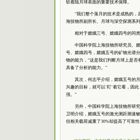
软着陆月球表面的重要技术保障。
“我们整个落月的技术是成熟的，
海技物所副所长、月球与深空探测系
相对于嫦娥三号、嫦娥四号的同类
中国
科学院
上海技物所研究员、
号、嫦娥四号，嫦娥五号的矿物光谱
物的能力，“这是我们判断月球上是否
具备了分析的能力。”
其次，何志平介绍，嫦娥五号的月
兴趣的目标，就可以‘盯’着它看，因
强。”
另外，中国
科学院
上海技物所研究
卫明介绍，嫦娥五号的激光测距测速
但相关载荷减重了30%却提高了可靠