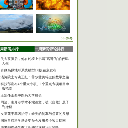
>>更多
周新闻排行
一周新闻评论排行
失去双腿后，他在轮椅上书写“高可信”的代码
人生
青藏高原地球系统模型1.0版在京发布
汤涛院士专访王虹：菲尔兹奖得主的数学之路
科技部发布4个重大专项、1个重点专项项目申
报指南
王旭任山西中医药大学校长
同济、南开涉学术不端论文，被《自然》及子
刊撤稿
女童死于基因治疗：缺失的刹车与必要的反思
国家自然科学基金委员会发布多个项目指南
声带损伤修复有了新的非注射治疗策略