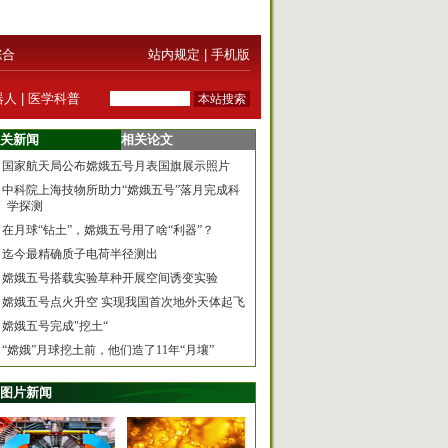
综合
站内规定
|
手机版
器人
|
医学科普
关新闻
相关论文
国家航天局公布嫦娥五号月表国旗展示照片
中科院上海技物所助力“嫦娥五号”落月完成科
学探测
在月球“钻土”，嫦娥五号用了啥“利器”？
迄今最精确质子电荷半径测出
嫦娥五号搭载实验草种开展空间诱变实验
嫦娥五号点火升空 实现我国首次地外天体起飞
嫦娥五号完成"挖土“
“嫦娥”月球挖土前，他们造了11年“月壤”
图片新闻