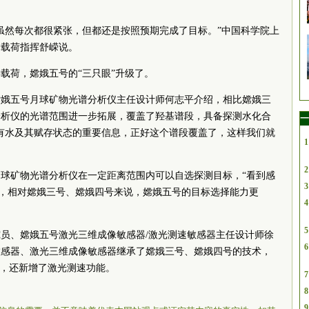
虽然每次都很紧张，但都还是按照预期完成了目标。”中国
科学院
上
列载荷指挥舒嵘说。
载荷，嫦娥五号的“三只眼”升级了。
嫦娥五号月球矿物光谱分析仪主任设计师何志平介绍，相比嫦娥三
分析仪的光谱范围进一步拓展，覆盖了羟基谱段，具备探测水化合
一
有水及其赋存状态的重要信息，正好这个谱段覆盖了，这样我们就
1
2
球矿物光谱分析仪在一定距离范围内可以自选探测目标，“看到感
3
此，相对嫦娥三号、嫦娥四号来说，嫦娥五号的目标选择能力更
4
5
员、嫦娥五号激光三维成像敏感器/激光测速敏感器主任设计师徐
6
敏感器、激光三维成像敏感器继承了嫦娥三号、嫦娥四号的技术，
性，还新增了激光测速功能。
7
8
9