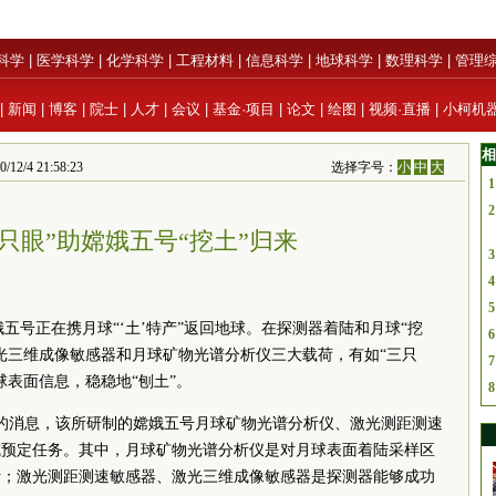
科学
|
医学科学
|
化学科学
|
工程材料
|
信息科学
|
地球科学
|
数理科学
|
管理
|
新闻
|
博客
|
院士
|
人才
|
会议
|
基金·项目
|
论文
|
绘图
|
视频·直播
|
小柯机
相
2/4 21:58:23
选择字号：
小
中
大
1
2
只眼”助嫦娥五号“挖土”归来
3
4
5
嫦娥五号正在携月球“‘土’特产”返回地球。在探测器着陆和月球“挖
6
光三维成像敏感器和月球矿物光谱分析仪三大载荷，有如“三只
7
球表面信息，稳稳地“刨土”。
8
的消息，该所研制的嫦娥五号月球矿物光谱分析仪、激光测距测速
成预定任务。其中，月球矿物光谱分析仪是对月球表面着陆采样区
析；激光测距测速敏感器、激光三维成像敏感器是探测器能够成功