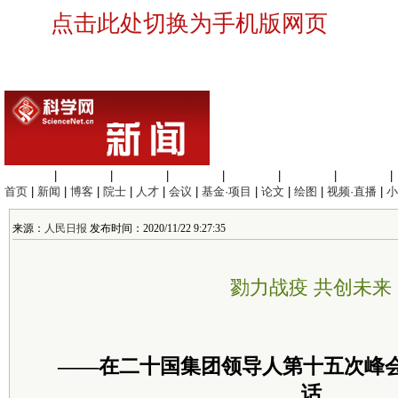
点击此处切换为手机版网页
生命科学
|
医学科学
|
化学科学
|
工程材料
|
信息科学
|
地球科学
|
数理科学
|
首页
|
新闻
|
博客
|
院士
|
人才
|
会议
|
基金·项目
|
论文
|
绘图
|
视频·直播
|
小
来源：
人民日报
发布时间：2020/11/22 9:27:35
勠力战疫 共创未来
——在二十国集团
领导人
第十五次峰
话